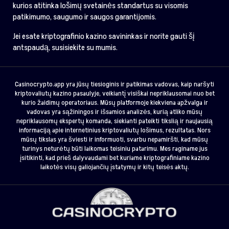
kurios atitinka lošimų svetainės standartus su visomis
patikimumo, saugumo ir saugos garantijomis.
Jei esate kriptografinio kazino savininkas ir norite gauti šį
antspaudą, susisiekite su mumis.
Casinocrypto.app yra jūsų tiesioginis ir patikimas vadovas, kaip naršyti
kriptovaliutų kazino pasaulyje, veikiantį visiškai nepriklausomai nuo bet
kurio žaidimų operatoriaus. Mūsų platformoje kiekviena apžvalga ir
vadovas yra sąžiningos ir išsamios analizės, kurią atliko mūsų
nepriklausomų ekspertų komanda, siekianti pateikti tikslią ir naujausią
informaciją apie internetinius kriptovaliutų lošimus, rezultatas. Nors
mūsų tikslas yra šviesti ir informuoti, svarbu nepamiršti, kad mūsų
turinys neturėtų būti laikomas teisiniu patarimu. Mes raginame jus
įsitikinti, kad prieš dalyvaudami bet kuriame kriptografiniame kazino
laikotės visų galiojančių įstatymų ir kitų teisės aktų.