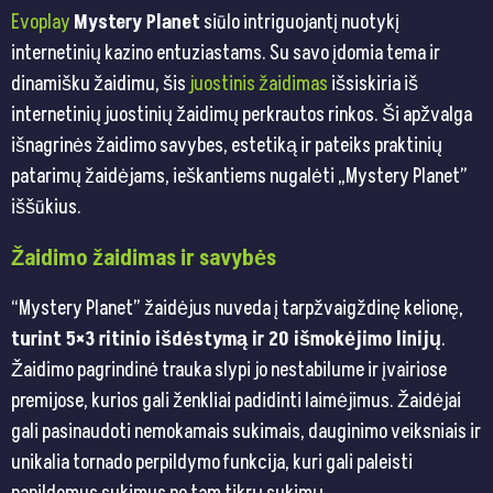
Evoplay
Mystery Planet
siūlo intriguojantį nuotykį
internetinių kazino entuziastams. Su savo įdomia tema ir
dinamišku žaidimu, šis
juostinis žaidimas
išsiskiria iš
internetinių juostinių žaidimų perkrautos rinkos. Ši apžvalga
išnagrinės žaidimo savybes, estetiką ir pateiks praktinių
patarimų žaidėjams, ieškantiems nugalėti „Mystery Planet”
iššūkius.
Žaidimo žaidimas ir savybės
“Mystery Planet” žaidėjus nuveda į tarpžvaigždinę kelionę,
turint 5×3 ritinio išdėstymą ir 20 išmokėjimo linijų
.
Žaidimo pagrindinė trauka slypi jo nestabilume ir įvairiose
premijose, kurios gali ženkliai padidinti laimėjimus. Žaidėjai
gali pasinaudoti nemokamais sukimais, dauginimo veiksniais ir
unikalia tornado perpildymo funkcija, kuri gali paleisti