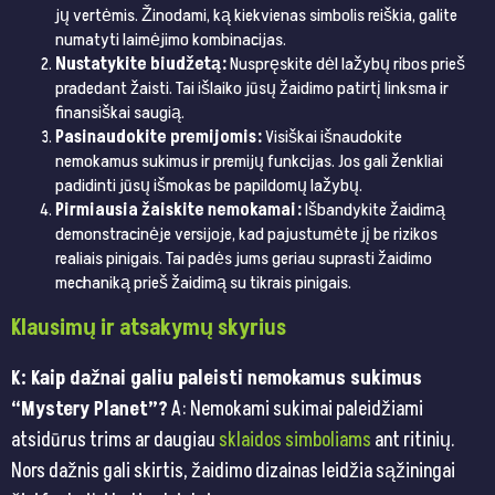
jų vertėmis. Žinodami, ką kiekvienas simbolis reiškia, galite
numatyti laimėjimo kombinacijas.
Nustatykite biudžetą:
Nuspręskite dėl lažybų ribos prieš
pradedant žaisti. Tai išlaiko jūsų žaidimo patirtį linksma ir
finansiškai saugią.
Pasinaudokite premijomis:
Visiškai išnaudokite
nemokamus sukimus ir premijų funkcijas. Jos gali ženkliai
padidinti jūsų išmokas be papildomų lažybų.
Pirmiausia žaiskite nemokamai:
Išbandykite žaidimą
demonstracinėje versijoje, kad pajustumėte jį be rizikos
realiais pinigais. Tai padės jums geriau suprasti žaidimo
mechaniką prieš žaidimą su tikrais pinigais.
Klausimų ir atsakymų skyrius
K: Kaip dažnai galiu paleisti nemokamus sukimus
“Mystery Planet”?
A: Nemokami sukimai paleidžiami
atsidūrus trims ar daugiau
sklaidos simboliams
ant ritinių.
Nors dažnis gali skirtis, žaidimo dizainas leidžia sąžiningai