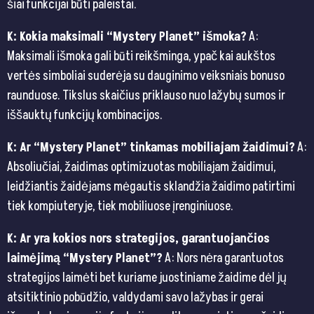
šiai funkcijai būti paleistai.
K: Kokia maksimali “Mystery Planet” išmoka?
A:
Maksimali išmoka gali būti reikšminga, ypač kai aukštos
vertės simboliai suderėja su dauginimo veiksniais bonuso
raunduose. Tikslus skaičius priklauso nuo lažybų sumos ir
iššauktų funkcijų kombinacijos.
K: Ar “Mystery Planet” tinkamas mobiliajam žaidimui?
A:
Absoliučiai, žaidimas optimizuotas mobiliajam žaidimui,
leidžiantis žaidėjams mėgautis sklandžia žaidimo patirtimi
tiek kompiuteryje, tiek mobiliuose įrenginiuose.
K: Ar yra kokios nors strategijos, garantuojančios
laimėjimą “Mystery Planet”?
A: Nors nėra garantuotos
strategijos laimėti bet kuriame juostiniame žaidime dėl jų
atsitiktinio pobūdžio, valdydami savo lažybas ir gerai