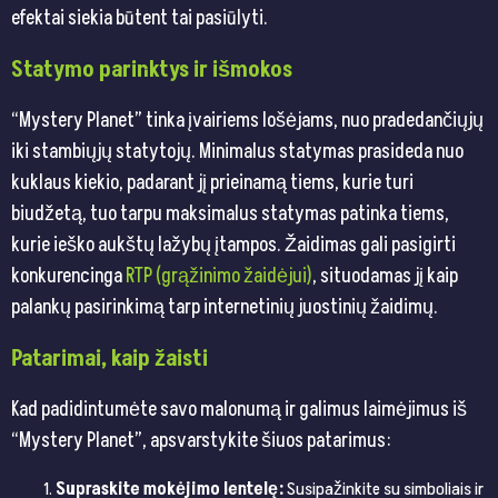
efektai siekia būtent tai pasiūlyti.
Statymo parinktys ir išmokos
“Mystery Planet” tinka įvairiems lošėjams, nuo pradedančiųjų
iki stambiųjų statytojų. Minimalus statymas prasideda nuo
kuklaus kiekio, padarant jį prieinamą tiems, kurie turi
biudžetą, tuo tarpu maksimalus statymas patinka tiems,
kurie ieško aukštų lažybų įtampos. Žaidimas gali pasigirti
konkurencinga
RTP (grąžinimo žaidėjui)
, situodamas jį kaip
palankų pasirinkimą tarp internetinių juostinių žaidimų.
Patarimai, kaip žaisti
Kad padidintumėte savo malonumą ir galimus laimėjimus iš
“Mystery Planet”, apsvarstykite šiuos patarimus:
Supraskite mokėjimo lentelę:
Susipažinkite su simboliais ir