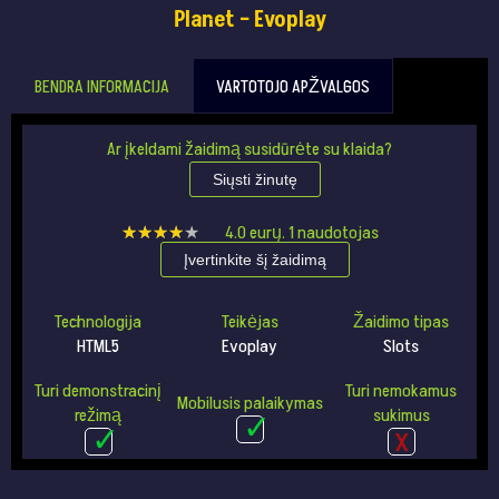
Planet – Evoplay
BENDRA INFORMACIJA
VARTOTOJO APŽVALGOS
Ar įkeldami žaidimą susidūrėte su klaida?
Siųsti žinutę
★★★★★
★★★★★
4.0
eurų.
1
naudotojas
Įvertinkite šį žaidimą
Technologija
Teikėjas
Žaidimo tipas
HTML5
Evoplay
Slots
Turi demonstracinį
Turi nemokamus
Mobilusis palaikymas
režimą
sukimus