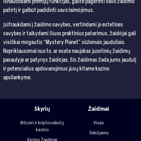
išnaudodami premijų funkcijas, galite pagerinti savo žaidimo
patirtį ir galbūt padidinti savo laimėjimus.
Įsitraukdami į žaidimo savybes, vertindami jo estetines
savybes ir taikydami šiuos praktinius patarimus, žaidėjai gali
visiškai mėgautis “Mystery Planet” siūlomais jauduliais.
Nepriklausomai nuo to, ar esate naujokas juostinių žaidimų
pasaulyje ar patyręs žaidėjas, šis žaidimas žada jums jaudulį
ir potencialius apdovanojimus jūsų kitame kazino
apsilankyme.
Skyrių
Žaidimai
Bitcoin ir kriptovaliutų
Visas
kazino
Teikėjams
Kazino žaidimai