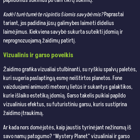
papildomus sukimus po tam tikrų sukimų.
Kodėl turėtumėte rūpintis šiomis savybėmis?
Paprastai
tariant, jos padidina jūsų galimybes laimėti didelius
laimėjimus. Kiekviena savybė sukurta suteikti įdomią ir
neprognozuojamą žaidimų patirtį.
Vizualinis ir garso poveikis
Žaidimo grafika vizualiai stulbinanti, su ryškiu spalvų paletės,
kuri sugeria paslaptingą esmę neištirtos planetos. Fone
vaizduojami animuoti meteorų lietūs ir sukantys galaktikos,
kurie išlaiko estetiką įdomią. Garso takelis puikiai papildo
vizualinius efektus, su futuristiniu garsu, kuris sustiprina
žaidimo įtraukimą.
Ar kada nors domėjotės, kaip jaustis tyrinėjant nežinomą iš
savo namų patogumo? “Mystery Planet” vizualiniai ir garso