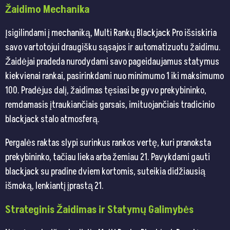
Žaidimo Mechanika
Įsigilindami į mechaniką, Multi Rankų Blackjack Pro išsiskiria
savo vartotojui draugišku sąsajos ir automatizuotu žaidimu.
Žaidėjai pradeda nurodydami savo pageidaujamus statymus
kiekvienai rankai, pasirinkdami nuo minimumo 1 iki maksimumo
100. Pradėjus dalį, žaidimas tęsiasi be gyvo prekybininko,
remdamasis įtraukiančiais garsais, imituojančiais tradicinio
blackjack stalo atmosferą.
Pergalės raktas slypi surinkus rankos vertę, kuri pranoksta
prekybininko, tačiau lieka arba žemiau 21. Pavykdami gauti
blackjack su pradine dviem kortomis, suteikia didžiausią
išmoką, lenkiantį įprastą 21.
Strateginis Žaidimas ir Statymų Galimybės