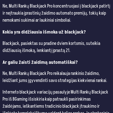
Ne, Multi Rankų Blackjack Pro koncentruojasi į blackjack patirtį
ir neįtraukia įprastinių žaidimo automato premijų, tokių kaip
nemokami sukimai ar laukiniai simboliai.
Kokia yra didžiausia išmoka už blackjack?
Blackjack, pasiektas su pradine dviem kortomis, suteikia
didžiausią išmoką, lenkiantį įprastą 21.
Ar galiu žaisti žaidimą automatiškai?
Ne, Multi Rankų Blackjack Pro reikalauja rankinio žaidimo,
leidžiant jums įgyvendinti savo strategijas kiekvienai rankai.
Interneto blackjack variacijų pasaulyje Multi Rankų Blackjack
Pro iš BGaming išsiskiria kaip patraukli pasirinkimas
žaidėjams, ieškantiems tradicinio blackjack įtraukimo ir