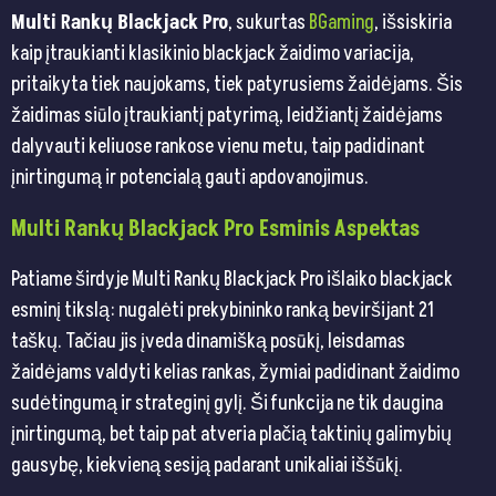
Multi Rankų Blackjack Pro
, sukurtas
BGaming
, išsiskiria
kaip įtraukianti klasikinio blackjack žaidimo variacija,
pritaikyta tiek naujokams, tiek patyrusiems žaidėjams. Šis
žaidimas siūlo įtraukiantį patyrimą, leidžiantį žaidėjams
dalyvauti keliuose rankose vienu metu, taip padidinant
įnirtingumą ir potencialą gauti apdovanojimus.
Multi Rankų Blackjack Pro Esminis Aspektas
Patiame širdyje Multi Rankų Blackjack Pro išlaiko blackjack
esminį tikslą: nugalėti prekybininko ranką beviršijant 21
taškų. Tačiau jis įveda dinamišką posūkį, leisdamas
žaidėjams valdyti kelias rankas, žymiai padidinant žaidimo
sudėtingumą ir strateginį gylį. Ši funkcija ne tik daugina
įnirtingumą, bet taip pat atveria plačią taktinių galimybių
gausybę, kiekvieną sesiją padarant unikaliai iššūkį.