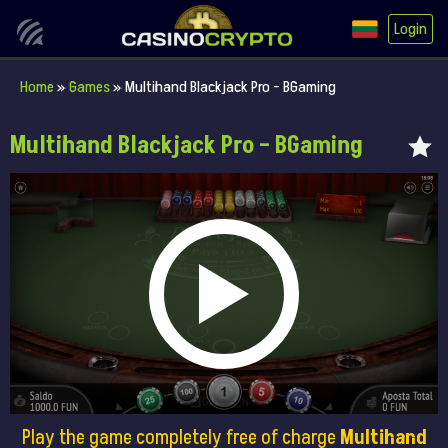
Login
Home
»
Games
»
Multihand Blackjack Pro – BGaming
Multihand Blackjack Pro – BGaming
Play the game completely free of charge
Multihand