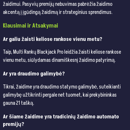
žaidimui. Pasyvių premijų nebuvimas pabrėžia žaidimo
akcentą į įgūdingą žaidimą ir strateginius sprendimus.
Klausimai ir Atsakymai
Ar galiu žaisti keliose rankose vienu metu?
Taip, Multi Rankų Blackjack Pro leidžia žaisti keliose rankose
vienu metu, siūlydamas dinamiškesnį žaidimo patyrimą.
Ar yra draudimo galimybė?
Tikrai, žaidime yra draudimo statymo galimybė, suteikianti
galimybę užtikrinti pergale net tuomet, kai prekybininkas
gauna 21 tašką.
Ar šiame žaidime yra tradicinių žaidimo automato
premijų?