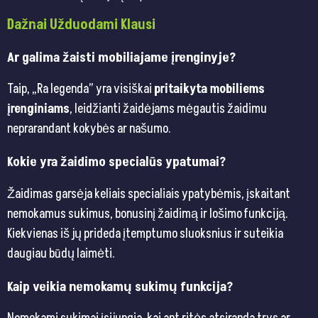
Dažnai Užduodami Klausi
Ar galima žaisti mobiliajame įrenginyje?
Taip, „Ra legenda” yra visiškai
pritaikyta mobiliems
įrenginiams
, leidžianti žaidėjams mėgautis žaidimu
neprarandant kokybės ar našumo.
Kokie yra žaidimo specialūs ypatumai?
Žaidimas garsėja keliais specialiais ypatybėmis, įskaitant
nemokamus sukimus, bonusinį žaidimą ir lošimo funkciją.
Kiekvienas iš jų prideda įtemptumo sluoksnius ir suteikia
daugiau būdų laimėti.
Kaip veikia nemokamų sukimų funkcija?