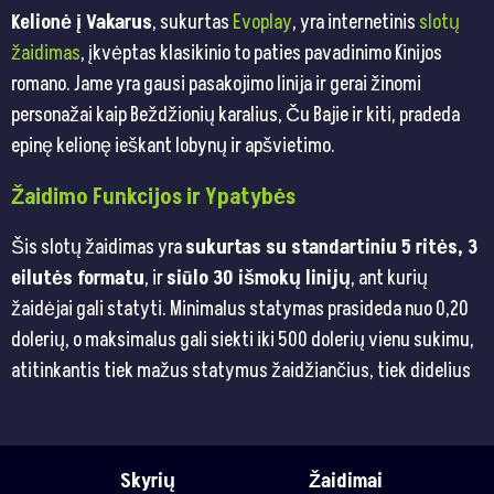
Kelionė į Vakarus
, sukurtas
Evoplay
, yra internetinis
slotų
žaidimas
, įkvėptas klasikinio to paties pavadinimo Kinijos
romano. Jame yra gausi pasakojimo linija ir gerai žinomi
personažai kaip Beždžionių karalius, Ču Bajie ir kiti, pradeda
epinę kelionę ieškant lobynų ir apšvietimo.
Žaidimo Funkcijos ir Ypatybės
Šis slotų žaidimas yra
sukurtas su standartiniu 5 ritės, 3
eilutės formatu
, ir
siūlo 30 išmokų linijų
, ant kurių
žaidėjai gali statyti. Minimalus statymas prasideda nuo 0,20
dolerių, o maksimalus gali siekti iki 500 dolerių vienu sukimu,
atitinkantis tiek mažus statymus žaidžiančius, tiek didelius​​​​​​​​​​​​​​​​​​​​​​​​​​​​​​​​​​​​​​​​​​​​​​​​​​​​​​​​​​​​​​​​​​​​​​​​​​​​​​​​​​​​​​​​​​​​​​​​​​​​​​​​​​​​​​​​​​​​​​​​​​​​​​​​​​​​​​​​​​​​​​​​​​​​​​​​​​​​​​​​​​​​​​​​​​​​​​​​​​​​​​​​​​​​​​​​​​​​​​​​
Skyrių
Žaidimai