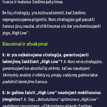
tvarus ir malonus žaidimo patyrimas.
Be šių strategijų, yra
būtina
atsiminti, kad žaidimo
neprognozuojama prigimtis. Nors strategijos gali pasukti
šansus jūsų naudai, atsitiktinumas vis dar yra dominuojanti
jėga „High Low“.
Klausimai ir atsakymai
K: Ar yra neįkainojama strategija, garantuojanti
laimėjimą žaidžiant „High Low“?
A: Nors nėra strategijos,
garantuojančios absoliučią sėkmę, tačiau naudojant
tikimybių analizę ir efektyvų pinigų valdymą galima labai
padidinti laimėjimo šansus.
K: Ar galima žaisti „High Low“ naudojant mobiliuosius
įrenginius?
A: Taip, „Betsolutions“ optimizavo „High Low“
mobiliems įrenginiams, užtikrindama sklandų žaidimo