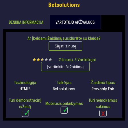
Betsolutions
BENDRA INFORMACIJA
VARTOTOJO APŽVALGOS
Ar įkeldami žaidimą susidūrėte su klaida?
Siųsti žinutę
★★★★★
★★★★★
2.5
eurų.
2
Vartotojai
Įvertinkite šį žaidimą
Technologija
Teikėjas
Žaidimo tipas
HTML5
Betsolutions
Provably Fair
Turi demonstracinį
Turi nemokamus
Mobilusis palaikymas
režimą
sukimus