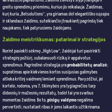
akivaizdžio paprastumo, žaidimo žavesys slypi įtampoje ir
greitu sprendimų priėmimu, kuriuo jis reikalauja. Žaidimas,
kurį kuria „Betsolutions“, yra giriamas dėl elegantiško sąsajos
ir sklandaus žaidimo, suteikiančio įtraukiantį pagrindą tiek
naujokams, tiek patyrusiems žaidėjams.
Žaidimo meistriškumas: patarimai ir strategijos
Norint pasiekti sėkmę „High Low“, žaidėjai turi pasirinkti
strateginį požiūrį, subalansuoti riziką ir apgalvotus
sprendimus. Pagrindinė strategija yra
probabilitetų analizė
;
supratimas apie kiekvienos kortos susijusias galimybes
atlieka kritinį vaidmenį lemiant sprendimus. Pavyzdžiui, jei
kortelė, rodoma, yra 7, tikimybės yra lygiagrečios tarp
didesnių ir mažesnių rezultatų, todėl tai yra svarbus
momentas žaidime. Be to,
pinigų valdymo
negalima
pervertinti; nustatant ribas ir joms laikantis užtikrinama