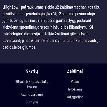
„High Low“ patrauklumas siekia už žaidimo mechanikos ribų,
pasiūlydamas psichologinį įkarštį. Žaidimas pasinaudoja
įgimtu žmogaus noru rizikuoti ir gauti atlygį, padarant
kiekvieną sprendimą drąsos ir intuicijos išbandymu. Ši
psichologinė dimensija suteikia žaidimui gilesnį lygį,
paverčiantį jį ne tik laimės išbandymu, bet ir kelione žaidėjo
pačio sielos gilumos.
Skyrių
Žaidimai
Bitcoin ir kriptovaliutų
Visas
kazino
Teikėjams
Kazino žaidimai
Kategorijos
Turnyrai