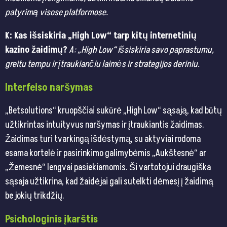
patyrimą visose platformose.
K: Kas išsiskiria „High Low“ tarp kitų internetinių
kazino žaidimų?
A: „High Low“ išsiskiria savo paprastumu,
greitu tempu ir įtraukiančiu laimės ir strategijos deriniu.
Interfeiso naršymas
„Betsolutions“ kruopščiai sukūrė „High Low“ sąsają, kad būtų
užtikrintas intuityvus naršymas ir įtraukiantis žaidimas.
Žaidimas turi tvarkingą išdėstymą, su aktyviai rodoma
esama kortelė ir pasirinkimo galimybėmis „Aukštesnė“ ar
„Žemesnė“ lengvai pasiekiamomis. Ši vartotojui draugiška
sąsaja užtikrina, kad žaidėjai gali sutelkti dėmesį į žaidimą
be jokių trikdžių.
Psichologinis įkarštis