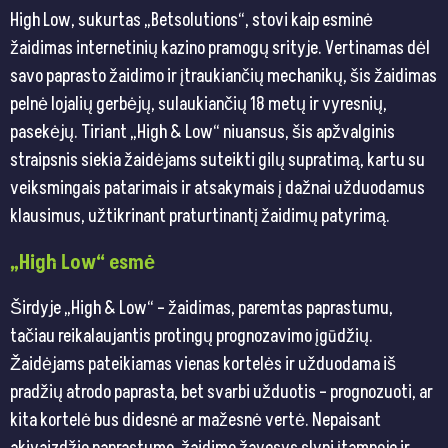
High Low, sukurtas „Betsolutions“, stovi kaip esminė
žaidimas internetinių kazino pramogų srityje. Vertinamas dėl
savo paprasto žaidimo ir įtraukiančių mechanikų, šis žaidimas
pelnė lojalių gerbėjų, sulaukiančių 18 metų ir vyresnių,
pasekėjų. Tiriant „High & Low“ niuansus, šis apžvalginis
straipsnis siekia žaidėjams suteikti gilų supratimą, kartu su
veiksmingais patarimais ir atsakymais į dažnai užduodamus
klausimus, užtikrinant praturtinantį žaidimų patyrimą.
„High Low“ esmė
Širdyje „High & Low“ – žaidimas, paremtas paprastumu,
tačiau reikalaujantis protingų prognozavimo įgūdžių.
Žaidėjams pateikiamas vienas kortelės ir užduodama iš
pradžių atrodo paprasta, bet svarbi užduotis – prognozuoti, ar
kita kortelė bus didesnė ar mažesnė vertė. Nepaisant