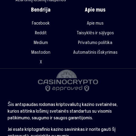
Bendrija
Apie mus
Facebook
Apie mus
Reddit
Taisyklės ir sąlygos
Medium
Privatumo politika
Mastodon
Automatinis išskyrimas
X
Šis antspaudas rodomas kriptovaliutų kazino svetainėse,
kurios atitinka lošimų svetainės standartus su visomis
patikimumo, saugumo ir saugos garantijomis.
Jei esate kriptografinio kazino savininkas ir norite gauti šį
antspaudą, susisiekite su mumis.