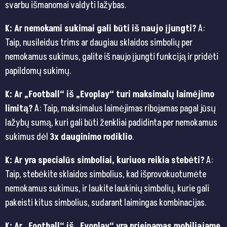
svarbu išmanomai valdyti lažybas.
K: Ar nemokami sukimai gali būti iš naujo įjungti?
A:
Taip, nusileidus trims ar daugiau sklaidos simbolių per
nemokamus sukimus, galite iš naujo įjungti funkciją ir pridėti
papildomų sukimų.
K: Ar „Football“ iš „Evoplay“ turi maksimalų laimėjimo
limitą?
A: Taip, maksimalus laimėjimas ribojamas pagal jūsų
lažybų sumą, kuri gali būti ženkliai padidinta per nemokamus
sukimus dėl
3x dauginimo rodiklio
.
K: Ar yra specialūs simboliai, kuriuos reikia stebėti?
A:
Taip, stebėkite sklaidos simbolius, kad išprovokuotumėte
nemokamus sukimus, ir laukite laukinių simbolių, kurie gali
pakeisti kitus simbolius, sudarant laimingas kombinacijas.
K: Ar „Football“ iš „Evoplay“ yra prieinamas mobiliajame