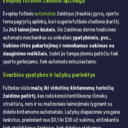
Evoplay futbolo žaidimo apžvalga
Evoplay futbolo
automatas
žaidėjus įtraukia į gyvą, sporto
tema pagrįstą aplinką, kuri sugeria futbolo stadiono įkarštį.
Su
243 laimėjimo būdais
, šis žaidimas derina tradicines
automato mechanikas su unikaliais
ypatybėmis, pvz.,
Sukimo ritės pakartojimą
ir
nemokamus sukimus su
dauginimo rodikliais
, todėl jis tampa įdomiu patirčiu tiek
sporto gerbėjams, tiek automato entuziastams.
Svarbios ypatybės ir lažybų parinktys
Futbolas siūlo
mažą iki vidutinę kintamumą turinčią
žaidimo patirtį
, kas rodo konsistentiškesnę išmokų
struktūrą, nors ir su mažesniais laimėjimais lyginant su
didelio kintamumo automatais. Lažybų diapazonas yra gana
lankstus, pradedant nuo $0,1 iki $30 už sukimą, atitinkantis