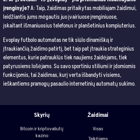
įrenginyje?
A: Taip, žaidimas pritaikytas mobiliajam žaidimui,
leidžiantis jums mėgautis juo įvairiuose įrenginiuose,
įskaitant išmaniuosius telefonus ir planšetinius kompiuterius.
Evoplay futbolo automatas ne tik siūlo dinamišką ir
įtraukiančią žaidimo patirtį, bet taip pat įtraukia strateginius
elementus, kurie patrauklūs tiek naujiems žaidėjams, tiek
patyrusiems lošėjams. Su savo sportiniu stiliumi ir įdomiomis
funkcijomis, tai žaidimas, kurį verta išbandyti visiems,
ieškantiems pramogų pasaulio internetinių automatų sukimo.​
Skyrių
Žaidimai
Bitcoin ir kriptovaliutų
Visas
kazino
Teikėjams