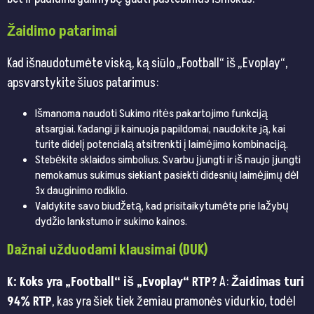
Žaidimo patarimai
Kad išnaudotumėte viską, ką siūlo „Football“ iš „Evoplay“,
apsvarstykite šiuos patarimus:
Išmanoma naudoti Sukimo ritės pakartojimo funkciją
atsargiai. Kadangi ji kainuoja papildomai, naudokite ją, kai
turite didelį potencialą atsitrenkti į laimėjimo kombinaciją.
Stebėkite sklaidos simbolius. Svarbu įjungti ir iš naujo įjungti
nemokamus sukimus siekiant pasiekti didesnių laimėjimų dėl
3x dauginimo rodiklio.
Valdykite savo biudžetą, kad prisitaikytumėte prie lažybų
dydžio lankstumo ir sukimo kainos.
Dažnai užduodami klausimai (DUK)
K: Koks yra „Football“ iš „Evoplay“ RTP?
A:
Žaidimas turi
94% RTP
, kas yra šiek tiek žemiau pramonės vidurkio, todėl