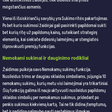
tiek atsitiktinius žaidėjus, tiek didelius statymus
mėgstančius asmenis.
Viena iš išsiskiriančių savybių yra Sukimo ritės pakartojimas.
Po bet kurio sukimosi žaidėjai gali pasirinkti papildomai sukti
bet kurią ritę už papildomą kainą, suteikiant strateginį
elementą, kai siekiate didesnių laimėjimų ar stengiatės
išprovokuoti premijų funkcijas​​​​.
Nemokami sukimai ir dauginimo rodikliai
Žaidimas puikėja savo Nemokamų sukimų funkcija.
Nusileidus trims ar daugiau sklaidos simboliams, įsijungia 10
nemokamų sukimų, kurių metu visi laimėjimai yra trikartiniai.
Šią funkciją galima iš naujo aktyvuoti nusileidus papildomų
sklaidos simbolių per nemokamus sukimus, pridedant po
penkis sukimus kiekvieną kartą. Tai ne tik didina įtemptumą,
bet ir padidina galimybę gauti pastebimus išmokas​​​​.