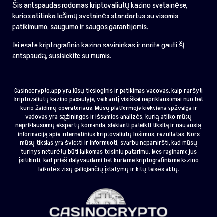
Šis antspaudas rodomas kriptovaliutų kazino svetainėse,
kurios atitinka lošimų svetainės standartus su visomis
patikimumo, saugumo ir saugos garantijomis.
Jei esate kriptografinio kazino savininkas ir norite gauti šį
antspaudą, susisiekite su mumis.
Casinocrypto.app yra jūsų tiesioginis ir patikimas vadovas, kaip naršyti
kriptovaliutų kazino pasaulyje, veikiantį visiškai nepriklausomai nuo bet
kurio žaidimų operatoriaus. Mūsų platformoje kiekviena apžvalga ir
vadovas yra sąžiningos ir išsamios analizės, kurią atliko mūsų
nepriklausomų ekspertų komanda, siekianti pateikti tikslią ir naujausią
informaciją apie internetinius kriptovaliutų lošimus, rezultatas. Nors
mūsų tikslas yra šviesti ir informuoti, svarbu nepamiršti, kad mūsų
turinys neturėtų būti laikomas teisiniu patarimu. Mes raginame jus
įsitikinti, kad prieš dalyvaudami bet kuriame kriptografiniame kazino
laikotės visų galiojančių įstatymų ir kitų teisės aktų.