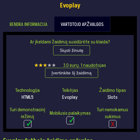
Evoplay
BENDRA INFORMACIJA
VARTOTOJO APŽVALGOS
Ar įkeldami žaidimą susidūrėte su klaida?
Siųsti žinutę
★★★★★
★★★★★
3.0
eurų.
1
naudotojas
Įvertinkite šį žaidimą
Technologija
Teikėjas
Žaidimo tipas
HTML5
Evoplay
Slots
Turi demonstracinį
Turi nemokamus
Mobilusis palaikymas
režimą
sukimus