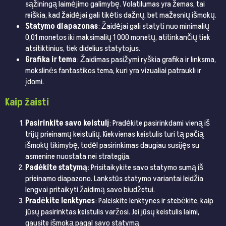
sąžiningą laimėjimo galimybę. Volatilumas yra žemas, tai
reiškia, kad žaidėjai gali tikėtis dažnų, bet mažesnių išmokų.
Statymo diapazonas
: Žaidėjai gali statyti nuo minimalių
0,01 monetos iki maksimalių 1 000 monetų, atitinkančių tiek
atsitiktinius, tiek didelius statytojus.
Grafika ir tema
: Žaidimas pasižymi ryškia grafika ir linksma,
mokslinės fantastikos tema, kuri yra vizualiai patraukli ir
įdomi.
Kaip žaisti
Pasirinkite savo keistulį
: Pradėkite pasirinkdami vieną iš
trijų prieinamų keistulių. Kiekvienas keistulis turi tą pačią
išmokų tikimybę, todėl pasirinkimas daugiau susijęs su
asmenine nuostata nei strategija.
Padėkite statymą
: Prisitaikykite savo statymo sumą iš
prieinamo diapazono. Lankstūs statymo variantai leidžia
lengvai pritaikyti žaidimą savo biudžetui.
Pradėkite lenktynes
: Paleiskite lenktynes ir stebėkite, kaip
jūsų pasirinktas keistulis varžosi. Jei jūsų keistulis laimi,
gausite išmoką pagal savo statymą.