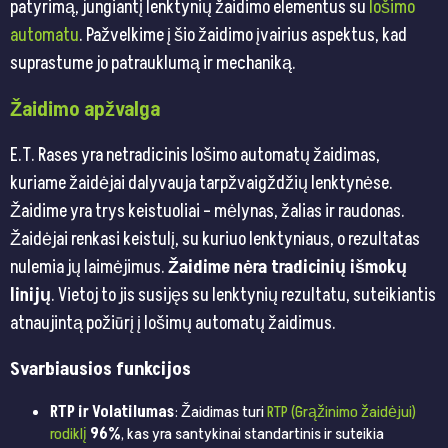
patyrimą, jungiantį lenktynių žaidimo elementus su
lošimo
automatu
. Pažvelkime į šio žaidimo įvairius aspektus, kad
suprastume jo patrauklumą ir mechaniką.
Žaidimo apžvalga
E.T. Rases yra netradicinis lošimo automatų žaidimas,
kuriame žaidėjai dalyvauja tarpžvaigždžių lenktynėse.
Žaidime yra trys keistuoliai – mėlynas, žalias ir raudonas.
Žaidėjai renkasi keistulį, su kuriuo lenktyniaus, o rezultatas
nulemia jų laimėjimus.
Žaidime nėra tradicinių išmokų
linijų
. Vietoj to jis susijęs su lenktynių rezultatu, suteikiantis
atnaujintą požiūrį į lošimų automatų žaidimus.
Svarbiausios funkcijos
RTP ir Volatilumas
: Žaidimas turi
RTP (Grąžinimo žaidėjui)
rodiklį
96%
, kas yra santykinai standartinis ir suteikia