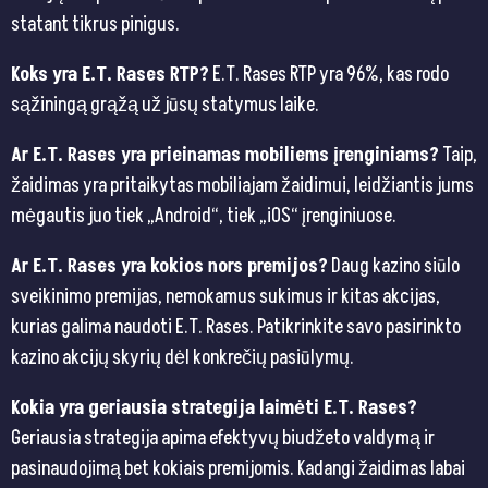
statant tikrus pinigus.
Koks yra E.T. Rases RTP?
E.T. Rases RTP yra 96%, kas rodo
sąžiningą grąžą už jūsų statymus laike.
Ar E.T. Rases yra prieinamas mobiliems įrenginiams?
Taip,
žaidimas yra pritaikytas mobiliajam žaidimui, leidžiantis jums
mėgautis juo tiek „Android“, tiek „iOS“ įrenginiuose.
Ar E.T. Rases yra kokios nors premijos?
Daug kazino siūlo
sveikinimo premijas, nemokamus sukimus ir kitas akcijas,
kurias galima naudoti E.T. Rases. Patikrinkite savo pasirinkto
kazino akcijų skyrių dėl konkrečių pasiūlymų.
Kokia yra geriausia strategija laimėti E.T. Rases?
Geriausia strategija apima efektyvų biudžeto valdymą ir
pasinaudojimą bet kokiais premijomis. Kadangi žaidimas labai