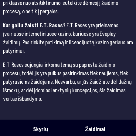
priklauso nuo atsitiktinumo, sutelkite dėmesį į žaidimo
procesą, o ne tik į pergales.
Kur galiu žaisti E.T. Rases?
E.T. Rases yra prieinamas
įvairiuose internetiniuose kazino, kuriuose yra Evoplay
žaidimų. Pasirinkite patikimą ir licencijuotą kazino geriausiam
patyrimui.
E.T. Rases sujungia linksma temą su paprastu žaidimo
procesu, todėl jis yra puikus pasirinkimas tiek naujiems, tiek
patyrusiems žaidėjams. Nesvarbu, ar jūs žaidžiate dėl dažnų
išmokų, ar dėl įdomios lenktynių koncepcijos, šis žaidimas
vertas išbandymo.
Skyrių
Žaidimai