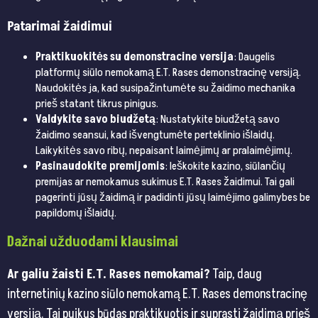
Patarimai žaidimui
Praktikuokitės su demonstracine versija
: Daugelis
platformų siūlo nemokamą E.T. Rases demonstracinę versiją.
Naudokitės ja, kad susipažintumėte su žaidimo mechanika
prieš statant tikrus pinigus.
Valdykite savo biudžetą
: Nustatykite biudžetą savo
žaidimo seansui, kad išvengtumėte perteklinio išlaidų.
Laikykitės savo ribų, nepaisant laimėjimų ar pralaimėjimų.
Pasinaudokite premijomis
: Ieškokite kazino, siūlančių
premijas ar nemokamus sukimus E.T. Rases žaidimui. Tai gali
pagerinti jūsų žaidimą ir padidinti jūsų laimėjimo galimybes be
papildomų išlaidų.
Dažnai užduodami klausimai
Ar galiu žaisti E.T. Rases nemokamai?
Taip, daug
internetinių kazino siūlo nemokamą E.T. Rases demonstracinę
versiją. Tai puikus būdas praktikuotis ir suprasti žaidimą prieš