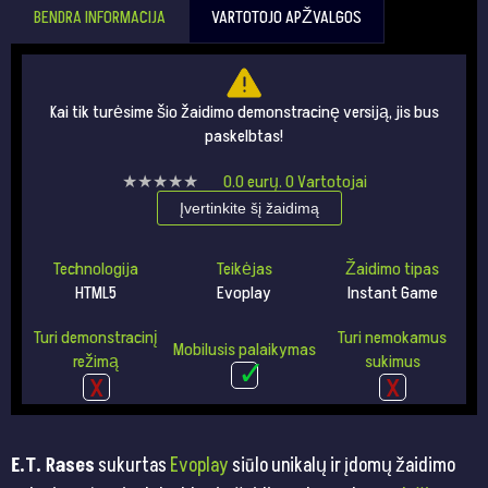
BENDRA INFORMACIJA
VARTOTOJO APŽVALGOS
Kai tik turėsime šio žaidimo demonstracinę versiją, jis bus
paskelbtas!
★★★★★
★★★★★
0.0
eurų.
0
Vartotojai
Įvertinkite šį žaidimą
Technologija
Teikėjas
Žaidimo tipas
HTML5
Evoplay
Instant Game
Turi demonstracinį
Turi nemokamus
Mobilusis palaikymas
režimą
sukimus
E.T. Rases
sukurtas
Evoplay
siūlo unikalų ir įdomų žaidimo