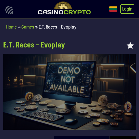
Login
Home
»
Games
»
E.T. Races – Evoplay
E.T. Races – Evoplay