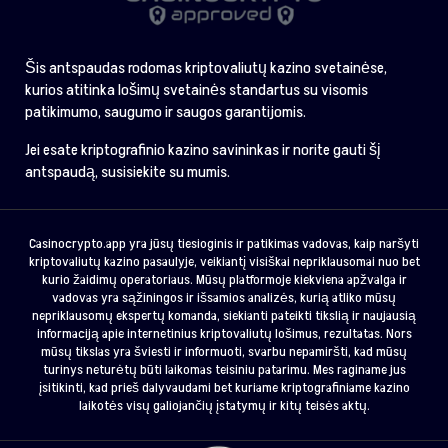
Šis antspaudas rodomas kriptovaliutų kazino svetainėse,
kurios atitinka lošimų svetainės standartus su visomis
patikimumo, saugumo ir saugos garantijomis.
Jei esate kriptografinio kazino savininkas ir norite gauti šį
antspaudą, susisiekite su mumis.
Casinocrypto.app yra jūsų tiesioginis ir patikimas vadovas, kaip naršyti
kriptovaliutų kazino pasaulyje, veikiantį visiškai nepriklausomai nuo bet
kurio žaidimų operatoriaus. Mūsų platformoje kiekviena apžvalga ir
vadovas yra sąžiningos ir išsamios analizės, kurią atliko mūsų
nepriklausomų ekspertų komanda, siekianti pateikti tikslią ir naujausią
informaciją apie internetinius kriptovaliutų lošimus, rezultatas. Nors
mūsų tikslas yra šviesti ir informuoti, svarbu nepamiršti, kad mūsų
turinys neturėtų būti laikomas teisiniu patarimu. Mes raginame jus
įsitikinti, kad prieš dalyvaudami bet kuriame kriptografiniame kazino
laikotės visų galiojančių įstatymų ir kitų teisės aktų.