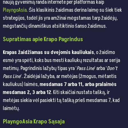
naują gyvenimą randa internete per platformas kaip
PlayngoAsia
. Šis klasikinis žaidimas derina laimę su šiek tiek
strategijos, todėl jis yra amžinai mėgstamas tarp žaidėjų,
mėgstančių dinamiškus atsitiktinio šanso žaidimus.
Supratimas apie Krapo Pagrindus
Krapas žaidžiamas su dvejomis kauliukais
, o žaidimo
esmė yra spėti, koks bus mesti kauliukų rezultatas ar serija
metimų. Pagrindinis lažybų tipas yra ‘
Pass Line
‘ arba ‘
Don’t
Pass Line
‘. Žaidėjai lažyba, ar metėjas (žmogus, mėtantis
kauliukus) laimės,
mesdamas 7 arba 11, arba pralaimės
mesdamas 2, 3 arba 12
. Kiti skaičiai nustato tašką, ir
metėjas siekia vėl pasiekti tą tašką prieš mesdamas 7, kad
laimėtų.
PlayngoAsia Krapo Sąsaja