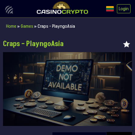
Login
Home
»
Games
»
Craps – PlayngoAsia
Craps – PlayngoAsia