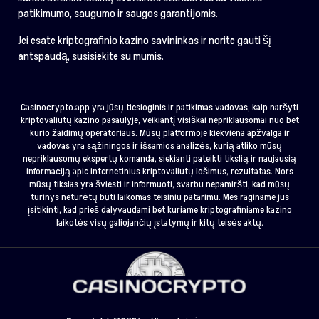
patikimumo, saugumo ir saugos garantijomis.
Jei esate kriptografinio kazino savininkas ir norite gauti šį
antspaudą, susisiekite su mumis.
Casinocrypto.app yra jūsų tiesioginis ir patikimas vadovas, kaip naršyti
kriptovaliutų kazino pasaulyje, veikiantį visiškai nepriklausomai nuo bet
kurio žaidimų operatoriaus. Mūsų platformoje kiekviena apžvalga ir
vadovas yra sąžiningos ir išsamios analizės, kurią atliko mūsų
nepriklausomų ekspertų komanda, siekianti pateikti tikslią ir naujausią
informaciją apie internetinius kriptovaliutų lošimus, rezultatas. Nors
mūsų tikslas yra šviesti ir informuoti, svarbu nepamiršti, kad mūsų
turinys neturėtų būti laikomas teisiniu patarimu. Mes raginame jus
įsitikinti, kad prieš dalyvaudami bet kuriame kriptografiniame kazino
laikotės visų galiojančių įstatymų ir kitų teisės aktų.