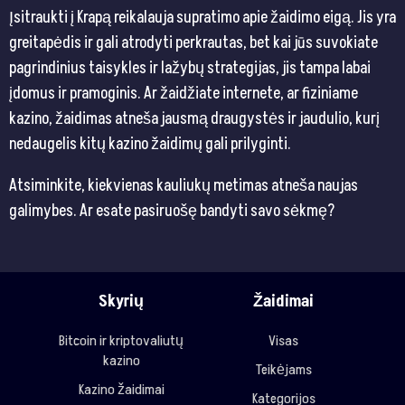
Įsitraukti į Krapą reikalauja supratimo apie žaidimo eigą. Jis yra
greitapėdis ir gali atrodyti perkrautas, bet kai jūs suvokiate
pagrindinius taisykles ir lažybų strategijas, jis tampa labai
įdomus ir pramoginis. Ar žaidžiate internete, ar fiziniame
kazino, žaidimas atneša jausmą draugystės ir jaudulio, kurį
nedaugelis kitų kazino žaidimų gali prilyginti.
Atsiminkite, kiekvienas kauliukų metimas atneša naujas
galimybes. Ar esate pasiruošę bandyti savo sėkmę?
Skyrių
Žaidimai
Bitcoin ir kriptovaliutų
Visas
kazino
Teikėjams
Kazino žaidimai
Kategorijos