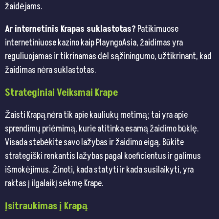
žaidėjams.
Ar internetinis Krapas suklastotas?
Patikimuose
internetiniuose kazino kaip PlayngoAsia, žaidimas yra
reguliuojamas ir tikrinamas dėl sąžiningumo, užtikrinant, kad
žaidimas nėra suklastotas.
Strateginiai Veiksmai Krape
Žaisti Krapą nėra tik apie kauliukų metimą; tai yra apie
sprendimų priėmimą, kurie atitinka esamą žaidimo būklę.
Visada stebėkite savo lažybas ir žaidimo eigą. Būkite
strategiški renkantis lažybas pagal koeficientus ir galimus
išmokėjimus. Žinoti, kada statyti ir kada susilaikyti, yra
raktas į ilgalaikį sėkmę Krape.
Įsitraukimas į Krapą