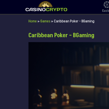
Kazi
Home
»
Games
»
Caribbean Poker – BGaming
Caribbean Poker – BGaming