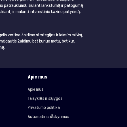
a jo patrauklumą, siūlant lankstumą ir patogumą
ukiantį ir malonų internetinio kazino patyrimą.
elis vertina žaidimo strategijos ir laimės mišinį,
 mėgautis žaidimu bet kuriuo metu, bet kur.
mą.
Apie mus
Apie mus
Taisyklės ir sąlygos
Privatumo politika
Automatinis išskyrimas