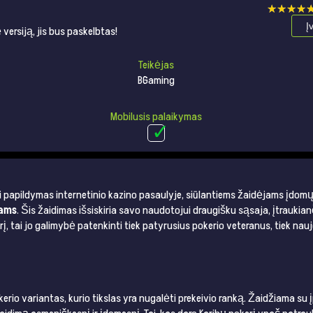
★★★★
★★★★
Į
versiją, jis bus paskelbtas!
Teikėjas
BGaming
Mobilusis palaikymas
ti papildymas internetinio kazino pasaulyje, siūlantiems žaidėjams įdomų
mams
. Šis žaidimas išsiskiria savo naudotojui draugišku sąsaja, įtraukia
kerį, tai jo galimybė patenkinti tiek patyrusius pokerio veteranus, tiek na
okerio variantas, kurio tikslas yra nugalėti prekeivio ranką. Žaidžiama su