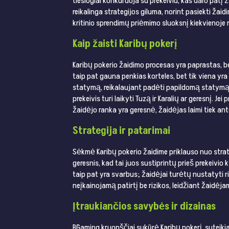
tiesiogiai konkuruoja su prekeiviu, kas daro patį
reikalinga strategijos giluma, norint pasiekti žai
kritinio sprendimų priėmimo sluoksnį kiekvienoje 
Kaip žaisti Karibų pokerį
Karibų pokerio žaidimo procesas yra paprastas, be
taip pat gauna penkias korteles, bet tik viena yr
statymą, reikalaujant padėti papildomą statymą d
prekeivis turi laikyti Tuzą ir Karalių ar geresnį. Je
žaidėjo ranka yra geresnė, žaidėjas laimi tiek ant
Strategija ir patarimai
Sėkmė Karibų pokerio žaidime priklauso nuo strategi
geresnis, kad tai juos sustiprintų prieš prekeivio
taip pat yra svarbus; žaidėjai turėtų nustatyti r
neįkainojamą patirtį be rizikos, leidžiant žaidėja
Įtraukiančios savybės ir dizainas
BGaming kruopščiai sukūrė Karibų pokerį, suteikia