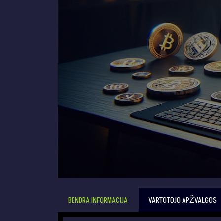
BENDRA INFORMACIJA
VARTOTOJO APŽVALGOS