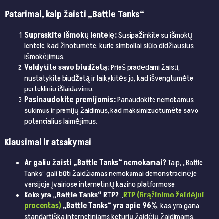
Patarimai, kaip žaisti „Battle Tanks“
Supraskite išmokų lentelę:
Susipažinkite su išmokų
lentele, kad žinotumėte, kurie simboliai siūlo didžiausius
išmokėjimus.
Valdykite savo biudžetą:
Prieš pradėdami žaisti,
nustatykite biudžetą ir laikykitės jo, kad išvengtumėte
perteklinio išlaidavimo.
Pasinaudokite premijomis:
Panaudokite nemokamus
sukimus ir premijų žaidimus, kad maksimizuotumėte savo
potencialius laimėjimus.
Klausimai ir atsakymai
Ar galiu žaisti „Battle Tanks“ nemokamai?
Taip, „Battle
Tanks“ gali būti žaidžiamas nemokamai demonstracinėje
versijoje įvairiose internetinių kazino platformose.
Koks yra „Battle Tanks“ RTP?
„
RTP (Grąžinimo žaidėjui
procentas)
„Battle Tanks“ yra apie 96%
, kas yra gana
standartiška internetiniams keturių žaidėjų žaidimams.