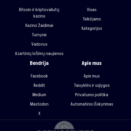
Bitcoin ir kriptovaliutų
Visas
kazino
Teikėjams
Kazino žaidimai
Kategorijos
Turnyrai
Vadovus
Azartinių lošimų naujienos
Bendrija
Apie mus
Facebook
Apie mus
Reddit
Taisyklės ir sąlygos
Medium
Privatumo politika
Mastodon
Automatinis išskyrimas
X