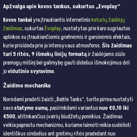
Apžvalga apie kovos tankus, sukurtus „Evoplay“
Kovos tankai
yra įtraukiantis internetinis
keturių žaidėjų
žaidimas
, sukurtas
Evoplay
, nustatytas prie karo sugriautos
aplinkos su įtraukiančiomis grafinėmis ir garsinėmis efektais,
kurie prisideda prie jo intensyvaus atmosferos.
Šis žaidimas
turi 5 ritės, 9 išmokų linijų formatą
ir žaidėjams siūlo
pramogų mišinį bei galimybę gauti didelius išmokėjimus dėl
jo
vidutinio svyravimo
.
Žaidimo mechanika
Norėdami pradėti žaisti „Battle Tanks“, turite pirma nustatyti
savo
statymo sumą
, pasirinkdami variantus
nuo €0,10 iki
€500
, atitinkančius įvairių biudžetų poreikius. Žaidimas
veikia paprastu mechanizmu, kuriame laimėti reikia sudėlioti
identiškus simbolius ant gretimų ritės pradedant nuo