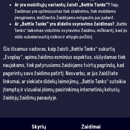
Ar yra mobiliųjų variantų žaisti „Battle Tanks“?
Taip,
žaidimas yra optimizuotas tiek stalinėms, tiek mobiliems
įrenginiams, leidžiantis žaidėjams mėgautis juo judant.
Ar „Battle Tanks“ yra didelio svyravimo žaidimas?
„Battle
Tanks“ laikomas vidutinio svyravimo žaidimu, reiškiantį, kad jis
siūlo subalansuotą rizikos ir atlygio požiūrį.
Šis išsamus vadovas, kaip žaisti „Battle Tanks“ sukurtą
„Evoplay“, apima žaidimo esminius aspektus, siūlydamas tiek
naujokams, tiek patyrusiems žaidėjams tvirtą pagrindą, kad
pagerintų savo žaidimo patirtį. Nesvarbu, ar jūs žaidžiate
linksmai, ar siekiate didelių laimėjimų, „Battle Tanks“ suteikia
įtemptą ir vizualiai įdomų pasirinkimą internetinių keturių
žaidėjų žaidimų pasaulyje.
Skyrių
Žaidimai