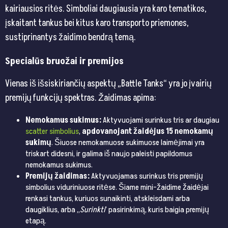
kairiausios ritės. Simboliai daugiausia yra karo tematikos,
įskaitant tankus bei kitus karo transporto priemones,
sustiprinantys žaidimo bendrą temą.
Specialūs bruožai ir premijos
Vienas iš išsiskiriančių aspektų „Battle Tanks“ yra jo įvairių
premijų funkcijų spektras. Žaidimas apima:
Nemokamus sukimus:
Aktyvuojami surinkus tris ar daugiau
scatter simbolius
,
apdovanojant žaidėjus 15 nemokamų
sukimų
. Šiuose nemokamuose sukimuose laimėjimai yra
triskart didesni, ir galima iš naujo paleisti papildomus
nemokamus sukimus.
Premijų žaidimas:
Aktyvuojamas surinkus tris premijų
simbolius viduriniuose ritėse. Šiame mini-žaidime žaidėjai
renkasi tankus, kuriuos sunaikinti, atskleisdami arba
daugiklius, arba „
Surinkti
‘ pasirinkimą, kuris baigia premijų
etapą.