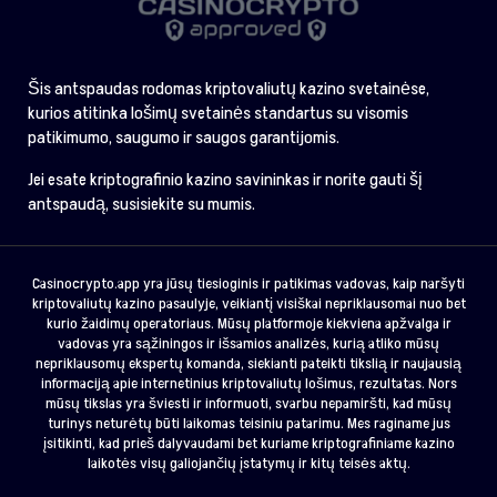
Šis antspaudas rodomas kriptovaliutų kazino svetainėse,
kurios atitinka lošimų svetainės standartus su visomis
patikimumo, saugumo ir saugos garantijomis.
Jei esate kriptografinio kazino savininkas ir norite gauti šį
antspaudą, susisiekite su mumis.
Casinocrypto.app yra jūsų tiesioginis ir patikimas vadovas, kaip naršyti
kriptovaliutų kazino pasaulyje, veikiantį visiškai nepriklausomai nuo bet
kurio žaidimų operatoriaus. Mūsų platformoje kiekviena apžvalga ir
vadovas yra sąžiningos ir išsamios analizės, kurią atliko mūsų
nepriklausomų ekspertų komanda, siekianti pateikti tikslią ir naujausią
informaciją apie internetinius kriptovaliutų lošimus, rezultatas. Nors
mūsų tikslas yra šviesti ir informuoti, svarbu nepamiršti, kad mūsų
turinys neturėtų būti laikomas teisiniu patarimu. Mes raginame jus
įsitikinti, kad prieš dalyvaudami bet kuriame kriptografiniame kazino
laikotės visų galiojančių įstatymų ir kitų teisės aktų.