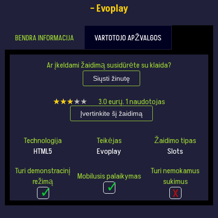
– Evoplay
BENDRA INFORMACIJA
VARTOTOJO APŽVALGOS
Ar įkeldami žaidimą susidūrėte su klaida?
Siųsti žinutę
★★★★★
★★★★★
3.0
eurų.
1
naudotojas
Įvertinkite šį žaidimą
Technologija
Teikėjas
Žaidimo tipas
HTML5
Evoplay
Slots
Turi demonstracinį
Turi nemokamus
Mobilusis palaikymas
režimą
sukimus