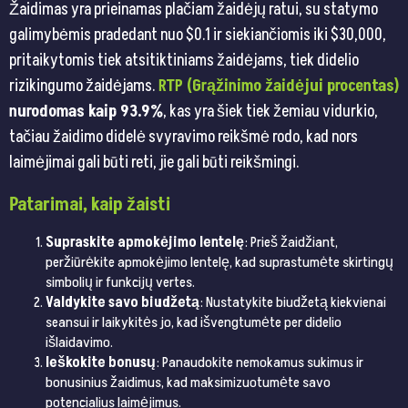
Žaidimas yra prieinamas plačiam žaidėjų ratui, su statymo
galimybėmis pradedant nuo $0.1 ir siekiančiomis iki $30,000,
pritaikytomis tiek atsitiktiniams žaidėjams, tiek didelio
rizikingumo žaidėjams.
RTP (Grąžinimo žaidėjui procentas)
nurodomas kaip 93.9%
, kas yra šiek tiek žemiau vidurkio,
tačiau žaidimo didelė svyravimo reikšmė rodo, kad nors
laimėjimai gali būti reti, jie gali būti reikšmingi.
Patarimai, kaip žaisti
Supraskite apmokėjimo lentelę
: Prieš žaidžiant,
peržiūrėkite apmokėjimo lentelę, kad suprastumėte skirtingų
simbolių ir funkcijų vertes.
Valdykite savo biudžetą
: Nustatykite biudžetą kiekvienai
seansui ir laikykitės jo, kad išvengtumėte per didelio
išlaidavimo.
Ieškokite bonusų
: Panaudokite nemokamus sukimus ir
bonusinius žaidimus, kad maksimizuotumėte savo
potencialius laimėjimus.