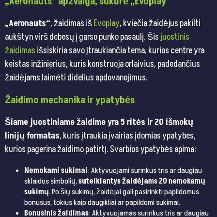
„Aeronauts“ apžvalga, sukūrė „Evoplay“
„Aeronauts“
, žaidimas iš
Evoplay
, kviečia žaidėjus pakilti
aukštyn virš debesų į garso punko pasaulį. Šis
juostinis
žaidimas
išsiskiria savo įtraukiančia tema, kurios centre yra
keistas inžinierius, kuris konstruoja orlaivius, padedančius
žaidėjams laimėti didelius apdovanojimus.
Žaidimo mechanika ir ypatybės
Šiame juostiniame žaidime yra 5 ritės ir 20 išmokų
linijų formatas
, kuris įtraukia įvairias įdomias ypatybes,
kurios pagerina žaidimo patirtį. Svarbios ypatybės apima:
Nemokami sukimai
: Aktyvuojami surinkus tris ar daugiau
sklaidos simbolių,
suteikiantys žaidėjams 20 nemokamų
sukimų
. Po šių sukimų, žaidėjai gali pasirinkti papildomus
bonusus, tokius kaip daugikliai ar papildomi sukimai.
Bonusinis žaidimas
: Aktyvuojamas surinkus tris ar daugiau