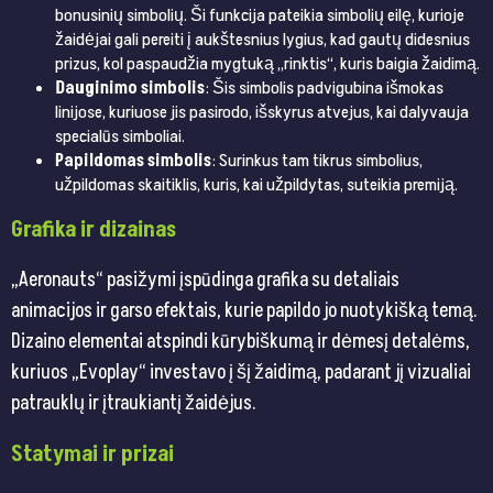
bonusinių simbolių. Ši funkcija pateikia simbolių eilę, kurioje
žaidėjai gali pereiti į aukštesnius lygius, kad gautų didesnius
prizus, kol paspaudžia mygtuką „rinktis“, kuris baigia žaidimą.
Dauginimo simbolis
: Šis simbolis padvigubina išmokas
linijose, kuriuose jis pasirodo, išskyrus atvejus, kai dalyvauja
specialūs simboliai.
Papildomas simbolis
: Surinkus tam tikrus simbolius,
užpildomas skaitiklis, kuris, kai užpildytas, suteikia premiją.
Grafika ir dizainas
„Aeronauts“ pasižymi įspūdinga grafika su detaliais
animacijos ir garso efektais, kurie papildo jo nuotykišką temą.
Dizaino elementai atspindi kūrybiškumą ir dėmesį detalėms,
kuriuos „Evoplay“ investavo į šį žaidimą, padarant jį vizualiai
patrauklų ir įtraukiantį žaidėjus.
Statymai ir prizai