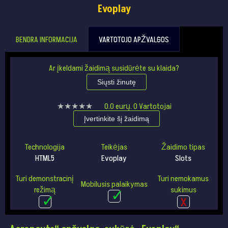
Evoplay
BENDRA INFORMACIJA
VARTOTOJO APŽVALGOS
Ar įkeldami žaidimą susidūrėte su klaida?
Siųsti žinutę
★★★★★
★★★★★
0.0
eurų.
0
Vartotojai
Įvertinkite šį žaidimą
Technologija
Teikėjas
Žaidimo tipas
HTML5
Evoplay
Slots
Turi demonstracinį
Turi nemokamus
Mobilusis palaikymas
režimą
sukimus