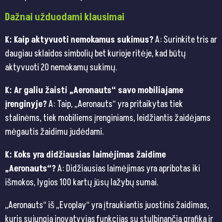
Dažnai užduodami klausimai
K: Kaip aktyvuoti nemokamus sukimus?
A: Surinkite tris ar
daugiau sklaidos simbolių bet kurioje ritėje, kad būtų
aktyvuoti 20 nemokamų sukimų.
K: Ar galiu žaisti „Aeronauts“ savo mobiliajame
įrenginyje?
A: Taip, „Aeronauts“ yra pritaikytas tiek
stalinėms, tiek mobiliems įrenginiams, leidžiantis žaidėjams
mėgautis žaidimu judėdami.
K: Koks yra didžiausias laimėjimas žaidime
„Aeronauts“?
A: Didžiausias laimėjimas yra apribotas iki
išmokos, lygios 100 kartų jūsų lažybų sumai.
„Aeronauts“ iš „Evoplay“ yra įtraukiantis juostinis žaidimas,
kuris sujungia inovatyvias funkcijas su stulbinančia grafika ir