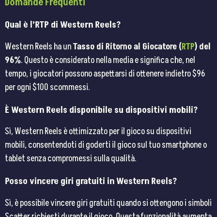
Domande Frequenti
Qual è l’RTP di Western Reels?
Western Reels ha un
Tasso di Ritorno al Giocatore (
RTP
) del
96%
. Questo è considerato nella media e significa che, nel
tempo, i giocatori possono aspettarsi di ottenere indietro $96
per ogni $100 scommessi.
È Western Reels disponibile su dispositivi mobili?
Sì, Western Reels è ottimizzato per il gioco su dispositivi
mobili, consentendoti di goderti il gioco sul tuo smartphone o
tablet senza compromessi sulla qualità.
Posso vincere giri gratuiti in Western Reels?
Sì, è possibile vincere giri gratuiti quando si ottengono i simboli
Scatter richiesti durante il gioco. Questa funzionalità aumenta