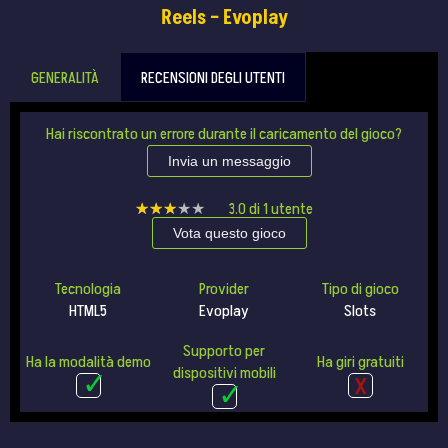
Reels – Evoplay
GENERALITÀ
RECENSIONI DEGLI UTENTI
Hai riscontrato un errore durante il caricamento del gioco?
Invia un messaggio
★★★★★
★★★★★
3.0
di
1
utente
Vota questo gioco
Tecnologia
Provider
Tipo di gioco
HTML5
Evoplay
Slots
Supporto per
Ha la modalità demo
Ha giri gratuiti
dispositivi mobili