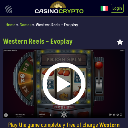
Login
Home
»
Games
»
Western Reels – Evoplay
Western Reels – Evoplay
Play the game completely free of charge
Western