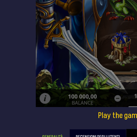
Play the gam