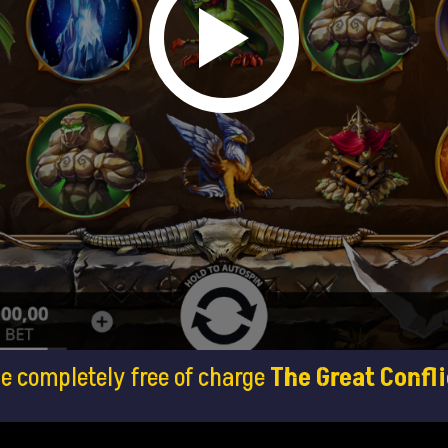
e completely free of charge
The Great Confli