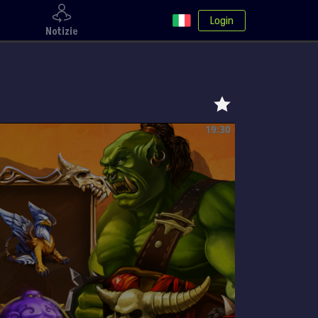
Login
Notizie