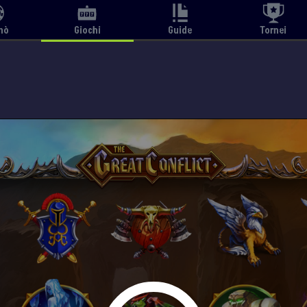
nò
Giochi
Guide
Tornei