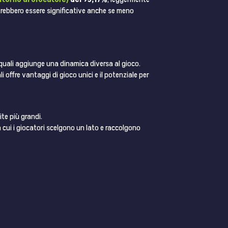
trebbero essere significative anche se meno
i quali aggiunge una dinamica diversa al gioco.
li offre vantaggi di gioco unici e il potenziale per
ite più grandi.
cui i giocatori scelgono un lato e raccolgono