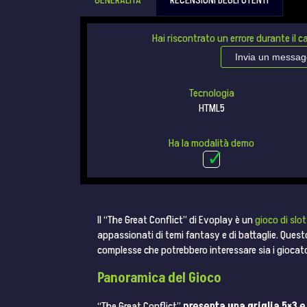
GENERALITÀ
RECENSIONI DEGLI UTENTI
Hai riscontrato un errore durante il 
Invia un messag
Tecnologia
HTML5
Ha la modalità demo
Il “The Great Conflict” di Evoplay è un
gioco di slot
appassionati di temi fantasy e di battaglie. Ques
complesse che potrebbero interessare sia i giocator
Panoramica del Gioco
“The Great Conflict”
presenta una griglia 5×3 e