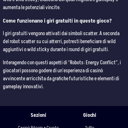
aumenta le potenziali vincite.
Come funzionano i giri gratuiti in questo gioco?
I giri gratuiti vengono attivati dai simboli scatter. A seconda
del robot scatter su cui atterri, potresti beneficiare di wild
aggiuntivi o wild sticky durante i round di giri gratuiti.
Interagendo con questi aspetti di “Robots: Energy Conflict”, i
giocatori possono godere di un’esperienza di casinò
avvincente arricchita da grafiche futuristiche e elementi di
gameplay innovativi.
Sezioni
Giochi
Casinò Bitcoin e Crypto
Tutto