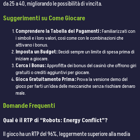
da 25 a 40, migliorando le possibilità di vincita.
Suggerimenti su Come Giocare
Comprendere la Tabella dei Pagamenti:
Familiarizzati con
i simboli e i loro valori, così come con le combinazioni che
attivano i bonus.
Imposta un Budget:
Decidi sempre un limite di spesa prima di
iniziare a giocare.
Cerca i Bonus:
Approfitta dei bonus del casinò che offrono giri
gratuiti o crediti aggiuntivi per giocare.
Gioca Gratuitamente Prima:
Prova la versione demo del
gioco per farti un’idea delle meccaniche senza rischiare denaro
reale.
Domande Frequenti
Qual è il RTP di “Robots: Energy Conflict”?
Il gioco ha un RTP del 96%, leggermente superiore alla media