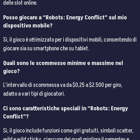
delle slot online.
Posso giocare a “Robots: Energy Conflict” sul mio
dispositivo mobile?
Sì, il gioco è ottimizzato per i dispositivi mobili, consentendo di
giocare sia su smartphone che su tablet.
Quali sono le scommesse minime e massime nel
gioco?
L’intervallo di scommessa va da $0,25 a $2.500 per giro,
adatto a vari tipi di giocatori.
Ci sono caratteristiche speciali in “Robots: Energy
Conflict”?
Sì, il gioco include funzioni come giri gratuiti, simboli scatter,
wild e wild sticky, ciascuno dei quali migliora il gameplay e