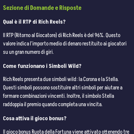
Sezione di Domande e Risposte
Qual è il RTP di Rich Reels?
Il RTP (Ritorno al Giocatore) di Rich Reels è del 96%. Questo
valore indica l’importo medio di denaro restituito ai giocatori
su un gran numero di giri.
Come funzionano i Simboli Wild?
Rich Reels presenta due simboli wild: la Corona e la Stella.
Questi simboli possono sostituire altri simboli per aiutare a
formare combinazioni vincenti. Inoltre, il simbolo Stella
raddoppia il premio quando completa una vincita.
Cosa attiva il gioco bonus?
Il gioco bonus Ruota della Fortuna viene attivato ottenendo tre