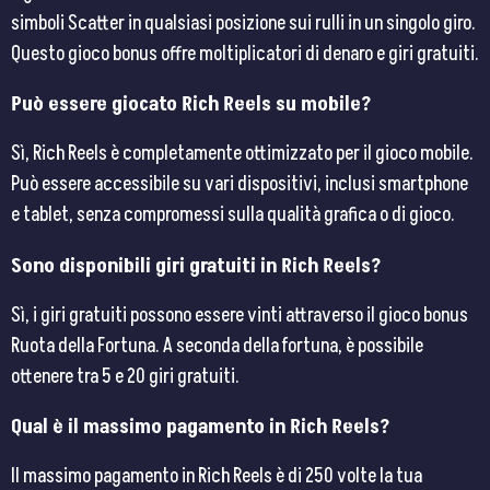
simboli Scatter in qualsiasi posizione sui rulli in un singolo giro.
Questo gioco bonus offre moltiplicatori di denaro e giri gratuiti.
Può essere giocato Rich Reels su mobile?
Sì, Rich Reels è completamente ottimizzato per il gioco mobile.
Può essere accessibile su vari dispositivi, inclusi smartphone
e tablet, senza compromessi sulla qualità grafica o di gioco.
Sono disponibili giri gratuiti in Rich Reels?
Sì, i giri gratuiti possono essere vinti attraverso il gioco bonus
Ruota della Fortuna. A seconda della fortuna, è possibile
ottenere tra 5 e 20 giri gratuiti.
Qual è il massimo pagamento in Rich Reels?
Il massimo pagamento in Rich Reels è di 250 volte la tua