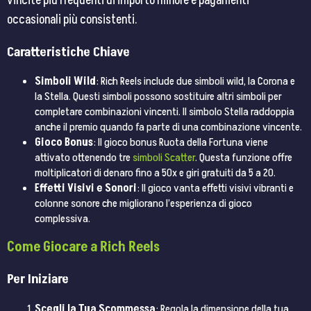
vincite più frequenti di importo minore e pagamenti
occasionali più consistenti.
Caratteristiche Chiave
Simboli Wild
: Rich Reels include due simboli wild, la Corona e
la Stella. Questi simboli possono sostituire altri simboli per
completare combinazioni vincenti. Il simbolo Stella raddoppia
anche il premio quando fa parte di una combinazione vincente.
Gioco Bonus
: Il gioco bonus Ruota della Fortuna viene
attivato ottenendo tre
simboli Scatter
. Questa funzione offre
moltiplicatori di denaro fino a 50x e giri gratuiti da 5 a 20.
Effetti Visivi e Sonori
: Il gioco vanta effetti visivi vibranti e
colonne sonore che migliorano l’esperienza di gioco
complessiva.
Come Giocare a Rich Reels
Per Iniziare
Scegli la Tua Scommessa
: Regola la dimensione della tua