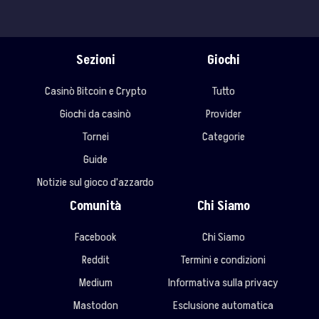
Sezioni
Giochi
Casinò Bitcoin e Crypto
Tutto
Giochi da casinò
Provider
Tornei
Categorie
Guide
Notizie sul gioco d'azzardo
Comunità
Chi Siamo
Facebook
Chi Siamo
Reddit
Termini e condizioni
Medium
Informativa sulla privacy
Mastodon
Esclusione automatica