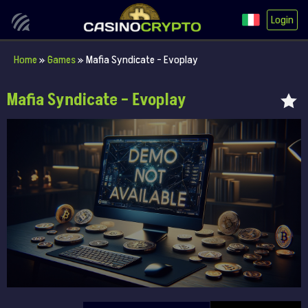
Login
Home
»
Games
»
Mafia Syndicate – Evoplay
Mafia Syndicate – Evoplay