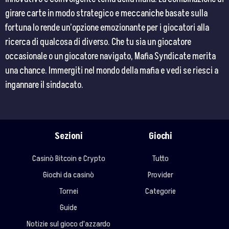
girare carte in modo strategico e meccaniche basate sulla
fortuna lo rende un’opzione emozionante per i giocatori alla
ricerca di qualcosa di diverso. Che tu sia un giocatore
occasionale o un giocatore navigato, Mafia Syndicate merita
una chance. Immergiti nel mondo della mafia e vedi se riesci a
ingannare il sindacato.
Sezioni
Giochi
Casinò Bitcoin e Crypto
Tutto
Giochi da casinò
Provider
Tornei
Categorie
Guide
Notizie sul gioco d'azzardo