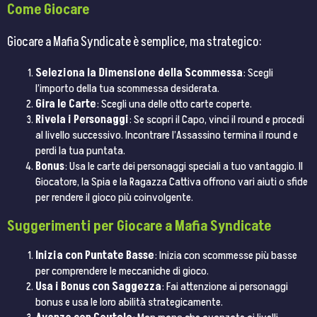
Come Giocare
Giocare a Mafia Syndicate è semplice, ma strategico:
Seleziona la Dimensione della Scommessa
: Scegli
l’importo della tua scommessa desiderata.
Gira le Carte
: Scegli una delle otto carte coperte.
Rivela i Personaggi
: Se scopri il Capo, vinci il round e procedi
al livello successivo. Incontrare l’Assassino termina il round e
perdi la tua puntata.
Bonus
: Usa le carte dei personaggi speciali a tuo vantaggio. Il
Giocatore, la Spia e la Ragazza Cattiva offrono vari aiuti o sfide
per rendere il gioco più coinvolgente.
Suggerimenti per Giocare a Mafia Syndicate
Inizia con Puntate Basse
: Inizia con scommesse più basse
per comprendere le meccaniche di gioco.
Usa i Bonus con Saggezza
: Fai attenzione ai personaggi
bonus e usa le loro abilità strategicamente.