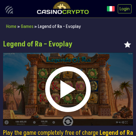
Login
Home
»
Games
»
Legend of Ra – Evoplay
Legend of Ra – Evoplay
Play the game completely free of charge
Legend of Ra