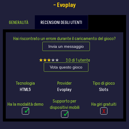
– Evoplay
GENERALITÀ
RECENSIONI DEGLI UTENTI
Hai riscontrato un errore durante il caricamento del gioco?
Invia un messaggio
★★★★★
★★★★★
3.0
di
1
utente
Vota questo gioco
Tecnologia
Provider
Tipo di gioco
HTML5
Evoplay
Slots
Supporto per
Ha la modalità demo
Ha giri gratuiti
dispositivi mobili