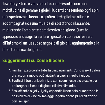
Jewellery Store è visivamente accattivante, con una
moltitudine di gemme e gioielli lucenti che rendono ogni spin
un’esperienza di lusso. La grafica dettagliata e nitida è
accompagnata da una musica di sottofondo rilassante,
migliorando l’ambiente complessivo del gioco. Questo
approccio al design fa sentire i giocatori come se fossero
all’interno di un lussuoso negozio di gioielli, aggiungendo alla
forza tematica del gioco​​.
Suggerimenti su Come Giocare
Familiarizzati con la tabella dei pagamenti: Conoscere il valore
di ciascun simbolo può aiutarti a capire meglio il gioco.
Gestisci il tuo bankroll: Inizia con scommesse più piccole per
prolungare il tempo di gioco e il divertimento.
Stai attento ai jolly: I jolly espandibili non solo aumentano le
possibilità di vincita, ma aggiungono anche più eccitazione
con i re-spin.