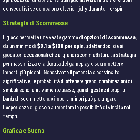
spin. Questa funzione di re-spin può attivare fino a tre re-spin
consecutivi se compaiono ulteriori jolly durante i re-spin​​​​​​​​.
Strategia di Scommessa
Il gioco permette una vasta gamma di
opzioni di scommessa
,
da un minimo di
$0,1 a $100 per spin
, adattandosi sia ai
giocatori occasionali che ai grandi scommettitori. La strategia
per massimizzare la durata del gameplay è scommettere
importi più piccoli. Nonostante il potenziale per vincite
significative, le probabilità di ottenere grandi combinazioni di
simboli sono relativamente basse, quindi gestire il proprio
bankroll scommettendo importi minori può prolungare
l’esperienza di gioco e aumentare le possibilità di vincita nel
tempo​​.
Grafica e Suono