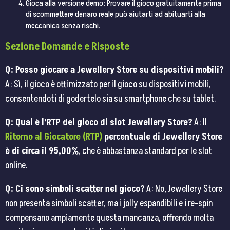
Gioca alla versione demo: Provare il gioco gratuitamente prima
di scommettere denaro reale può aiutarti ad abituarti alla
meccanica senza rischi​​.
Sezione Domande e Risposte
Q: Posso giocare a Jewellery Store su dispositivi mobili?
A: Sì, il gioco è ottimizzato per il gioco su dispositivi mobili,
consentendoti di godertelo sia su smartphone che su tablet​​.
Q: Qual è l’RTP del gioco di slot Jewellery Store?
A: Il
Ritorno al Giocatore (RTP)
percentuale di Jewellery Store
è di circa il 95,00%
, che è abbastanza standard per le slot
online​​.
Q: Ci sono simboli scatter nel gioco?
A: No, Jewellery Store
non presenta simboli scatter, ma i jolly espandibili e i re-spin
compensano ampiamente questa mancanza, offrendo molta