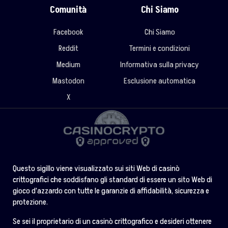
Comunità
Chi Siamo
Facebook
Chi Siamo
Reddit
Termini e condizioni
Medium
Informativa sulla privacy
Mastodon
Esclusione automatica
X
Questo sigillo viene visualizzato sui siti Web di casinò
crittografici che soddisfano gli standard di essere un sito Web di
gioco d'azzardo con tutte le garanzie di affidabilità, sicurezza e
protezione.
Se sei il proprietario di un casinò crittografico e desideri ottenere