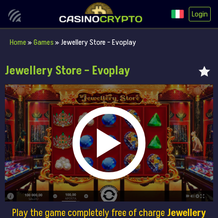
Login
Home
»
Games
»
Jewellery Store – Evoplay
Jewellery Store – Evoplay
Play the game completely free of charge
Jewellery