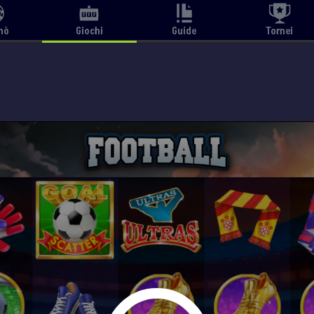
nò
Giochi
Guide
Tornei