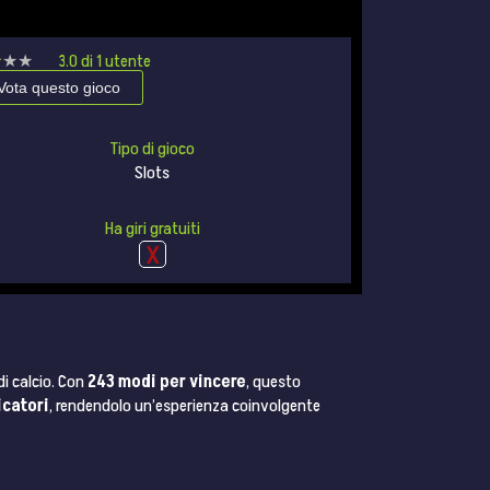
★★★
★★★
3.0
di
1
utente
Vota questo gioco
Tipo di gioco
Slots
Ha giri gratuiti
di calcio. Con
243 modi per vincere
, questo
icatori
, rendendolo un’esperienza coinvolgente