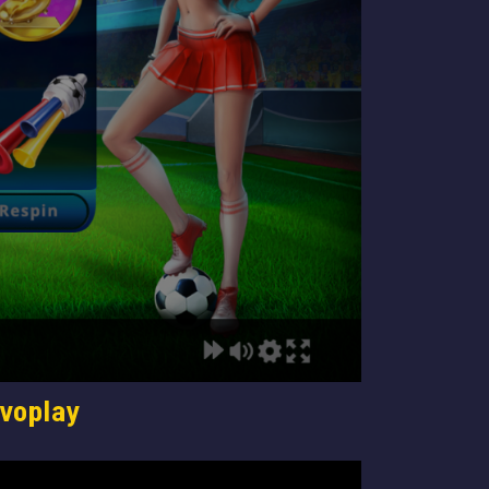
Evoplay