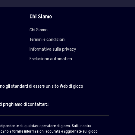
Chi Siamo
Chi Siamo
Termini e condizioni
Informativa sulla privacy
Esclusione automatica
ano gli standard di essere un sito Web di gioco
 ti preghiamo di contattarci.
dipendente da qualsiasi operatore di gioco. Sulla nostra
edicano a fornire informazioni accurate e aggiornate sul gioco