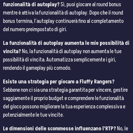
funzionalità di autoplay?
Sì, puoi giocare al round bonus
mentre è attiva la funzionalità di autoplay. Dopo che il round
bonus termina, l’autoplay continuerà fino al completamento
del numero preimpostato di giri.
La funzionalità di autoplay aumenta le mie possibilità di
vincita?
No, la funzionalità di autoplay non aumenta le tue
possibilità di vincita. Automatizza semplicemente i giri,
rendendo il gameplay più comodo.
Esiste una strategia per giocare a Fluffy Rangers?
Sebbene non ci sia una strategia garantita per vincere, gestire
saggiamente il proprio budget e comprendere le funzionalità
del gioco possono migliorare la tua esperienza complessiva e
potenzialmente le tue vincite.
Le dimensioni delle scommesse influenzano l’RTP?
No, le