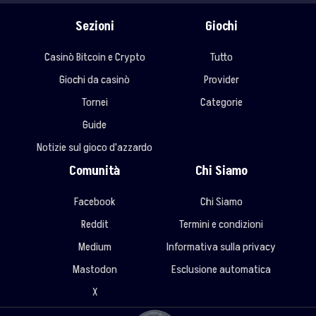
Sezioni
Giochi
Casinò Bitcoin e Crypto
Tutto
Giochi da casinò
Provider
Tornei
Categorie
Guide
Notizie sul gioco d'azzardo
Comunità
Chi Siamo
Facebook
Chi Siamo
Reddit
Termini e condizioni
Medium
Informativa sulla privacy
Mastodon
Esclusione automatica
X