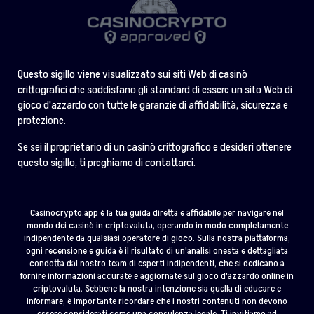
Questo sigillo viene visualizzato sui siti Web di casinò
crittografici che soddisfano gli standard di essere un sito Web di
gioco d'azzardo con tutte le garanzie di affidabilità, sicurezza e
protezione.
Se sei il proprietario di un casinò crittografico e desideri ottenere
questo sigillo, ti preghiamo di contattarci.
Casinocrypto.app è la tua guida diretta e affidabile per navigare nel
mondo dei casinò in criptovaluta, operando in modo completamente
indipendente da qualsiasi operatore di gioco. Sulla nostra piattaforma,
ogni recensione e guida è il risultato di un'analisi onesta e dettagliata
condotta dal nostro team di esperti indipendenti, che si dedicano a
fornire informazioni accurate e aggiornate sul gioco d'azzardo online in
criptovaluta. Sebbene la nostra intenzione sia quella di educare e
informare, è importante ricordare che i nostri contenuti non devono
essere considerati come una consulenza legale. Ti invitiamo ad