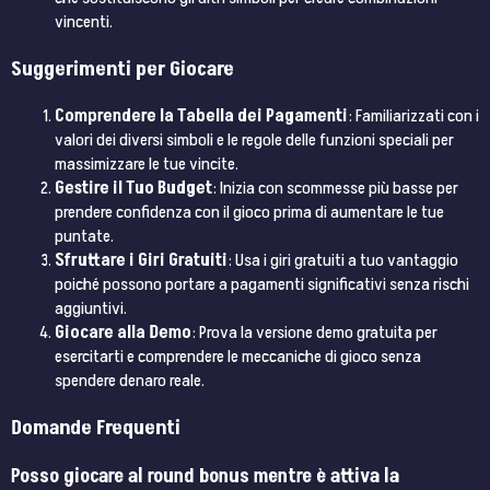
vincenti.
Suggerimenti per Giocare
Comprendere la Tabella dei Pagamenti
: Familiarizzati con i
valori dei diversi simboli e le regole delle funzioni speciali per
massimizzare le tue vincite.
Gestire il Tuo Budget
: Inizia con scommesse più basse per
prendere confidenza con il gioco prima di aumentare le tue
puntate.
Sfruttare i Giri Gratuiti
: Usa i giri gratuiti a tuo vantaggio
poiché possono portare a pagamenti significativi senza rischi
aggiuntivi.
Giocare alla Demo
: Prova la versione demo gratuita per
esercitarti e comprendere le meccaniche di gioco senza
spendere denaro reale.
Domande Frequenti
Posso giocare al round bonus mentre è attiva la