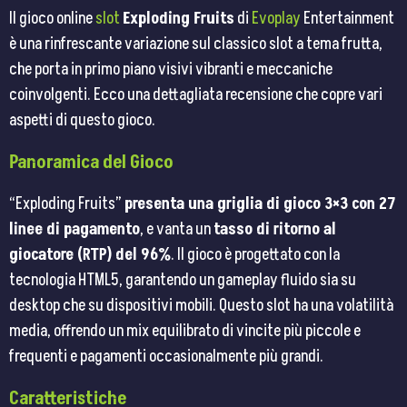
Il gioco online
slot
Exploding Fruits
di
Evoplay
Entertainment
è una rinfrescante variazione sul classico slot a tema frutta,
che porta in primo piano visivi vibranti e meccaniche
coinvolgenti. Ecco una dettagliata recensione che copre vari
aspetti di questo gioco.
Panoramica del Gioco
“Exploding Fruits”
presenta una griglia di gioco 3×3 con 27
linee di pagamento
, e vanta un
tasso di ritorno al
giocatore (RTP) del 96%
. Il gioco è progettato con la
tecnologia HTML5, garantendo un gameplay fluido sia su
desktop che su dispositivi mobili. Questo slot ha una volatilità
media, offrendo un mix equilibrato di vincite più piccole e
frequenti e pagamenti occasionalmente più grandi​​​​.
Caratteristiche