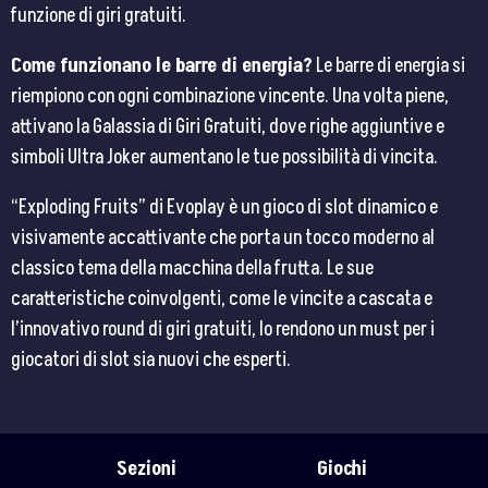
funzione di giri gratuiti​​.
Come funzionano le barre di energia?
Le barre di energia si
riempiono con ogni combinazione vincente. Una volta piene,
attivano la Galassia di Giri Gratuiti, dove righe aggiuntive e
simboli Ultra Joker aumentano le tue possibilità di vincita​​​​.
“Exploding Fruits” di Evoplay è un gioco di slot dinamico e
visivamente accattivante che porta un tocco moderno al
classico tema della macchina della frutta. Le sue
caratteristiche coinvolgenti, come le vincite a cascata e
l’innovativo round di giri gratuiti, lo rendono un must per i
giocatori di slot sia nuovi che esperti.
Sezioni
Giochi