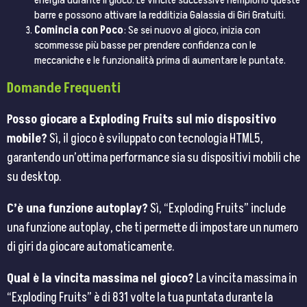
energia durante il gioco. Le vincite successive riempiono queste
barre e possono attivare la redditizia Galassia di Giri Gratuiti.
Comincia con Poco
: Se sei nuovo al gioco, inizia con
scommesse più basse per prendere confidenza con le
meccaniche e le funzionalità prima di aumentare le puntate.
Domande Frequenti
Posso giocare a Exploding Fruits sul mio dispositivo
mobile?
Sì, il gioco è sviluppato con tecnologia HTML5,
garantendo un’ottima performance sia su dispositivi mobili che
su desktop​​.
C’è una funzione autoplay?
Sì, “Exploding Fruits” include
una funzione autoplay, che ti permette di impostare un numero
di giri da giocare automaticamente​​.
Qual è la vincita massima nel gioco?
La vincita massima in
“Exploding Fruits” è di 831 volte la tua puntata durante la