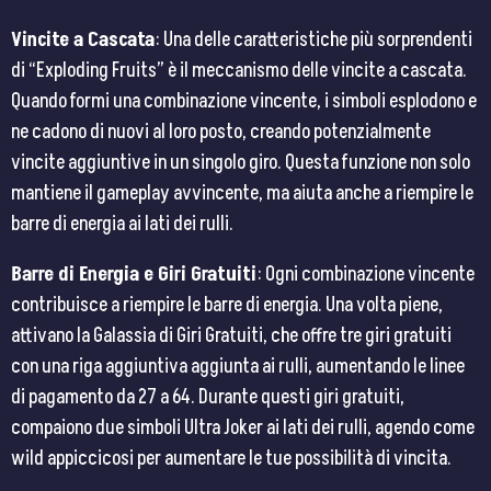
Vincite a Cascata
: Una delle caratteristiche più sorprendenti
di “Exploding Fruits” è il meccanismo delle vincite a cascata.
Quando formi una combinazione vincente, i simboli esplodono e
ne cadono di nuovi al loro posto, creando potenzialmente
vincite aggiuntive in un singolo giro. Questa funzione non solo
mantiene il gameplay avvincente, ma aiuta anche a riempire le
barre di energia ai lati dei rulli​​.
Barre di Energia e Giri Gratuiti
: Ogni combinazione vincente
contribuisce a riempire le barre di energia. Una volta piene,
attivano la Galassia di Giri Gratuiti, che offre tre giri gratuiti
con una riga aggiuntiva aggiunta ai rulli, aumentando le linee
di pagamento da 27 a 64. Durante questi giri gratuiti,
compaiono due simboli Ultra Joker ai lati dei rulli, agendo come
wild appiccicosi per aumentare le tue possibilità di vincita​​​​.