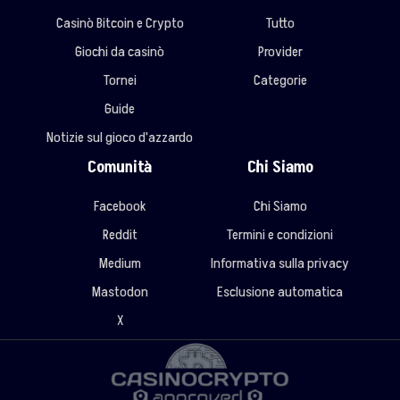
Casinò Bitcoin e Crypto
Tutto
Giochi da casinò
Provider
Tornei
Categorie
Guide
Notizie sul gioco d'azzardo
Comunità
Chi Siamo
Facebook
Chi Siamo
Reddit
Termini e condizioni
Medium
Informativa sulla privacy
Mastodon
Esclusione automatica
X