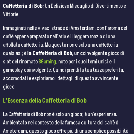
Caffetteria di Bob
: Un Delizioso Miscuglio di Divertimento e
Vittorie
Immaginati nelle vivaci strade di Amsterdam, con l’aroma del
caffè appena preparato nell’aria e il leggero ronzio di una
affollata caffetteria. Ma questa non è solo una caffetteria
qualsiasi; è
la Caffetteria di Bob
, un coinvolgente gioco di
slot del rinomato
BGaming
, noto per i suoi temi unici e il
gameplay coinvolgente. Quindi prendi la tua tazza preferita,
accomodati e esploriamo i dettagli di questo avvincente
gioco.
L’Essenza della Caffetteria di Bob
La Caffetteria di Bob non è solo un gioco; è un’esperienza.
Ambientato nel contesto della famosa cultura del caffè di
Amsterdam, questo gioco offre più di una semplice possibilità