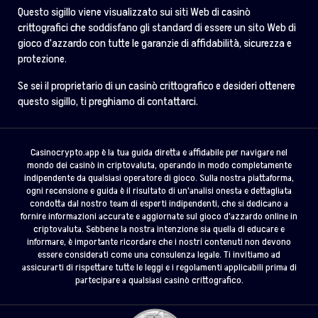
Questo sigillo viene visualizzato sui siti Web di casinò
crittografici che soddisfano gli standard di essere un sito Web di
gioco d'azzardo con tutte le garanzie di affidabilità, sicurezza e
protezione.
Se sei il proprietario di un casinò crittografico e desideri ottenere
questo sigillo, ti preghiamo di contattarci.
Casinocrypto.app è la tua guida diretta e affidabile per navigare nel
mondo dei casinò in criptovaluta, operando in modo completamente
indipendente da qualsiasi operatore di gioco. Sulla nostra piattaforma,
ogni recensione e guida è il risultato di un'analisi onesta e dettagliata
condotta dal nostro team di esperti indipendenti, che si dedicano a
fornire informazioni accurate e aggiornate sul gioco d'azzardo online in
criptovaluta. Sebbene la nostra intenzione sia quella di educare e
informare, è importante ricordare che i nostri contenuti non devono
essere considerati come una consulenza legale. Ti invitiamo ad
assicurarti di rispettare tutte le leggi e i regolamenti applicabili prima di
partecipare a qualsiasi casinò crittografico.