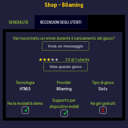
Shop – BGaming
GENERALITÀ
RECENSIONI DEGLI UTENTI
Hai riscontrato un errore durante il caricamento del gioco?
Invia un messaggio
★★★★★
★★★★★
3.0
di
1
utente
Vota questo gioco
Tecnologia
Provider
Tipo di gioco
HTML5
BGaming
Slots
Supporto per
Ha la modalità demo
Ha giri gratuiti
dispositivi mobili