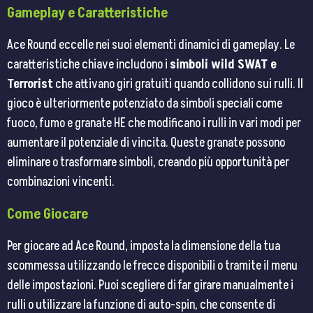
Gameplay e Caratteristiche
Ace Round eccelle nei suoi elementi dinamici di gameplay. Le
caratteristiche chiave includono i
simboli wild SWAT e
Terrorist
che attivano giri gratuiti quando collidono sui rulli. Il
gioco è ulteriormente potenziato da simboli speciali come
fuoco, fumo e granate HE che modificano i rulli in vari modi per
aumentare il potenziale di vincita. Queste granate possono
eliminare o trasformare simboli, creando più opportunità per
combinazioni vincenti.
Come Giocare
Per giocare ad Ace Round, imposta la dimensione della tua
scommessa utilizzando le frecce disponibili o tramite il menu
delle impostazioni. Puoi scegliere di far girare manualmente i
rulli o utilizzare la funzione di auto-spin, che consente di