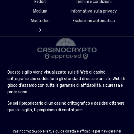
Reddit
Termini e condizioni
Medium
Informativa sulla privacy
Mastodon
Esclusione automatica
X
Questo sigillo viene visualizzato sui siti Web di casinò
crittografici che soddisfano gli standard di essere un sito Web di
gioco d'azzardo con tutte le garanzie di affidabilità, sicurezza e
protezione.
Se sei il proprietario di un casinò crittografico e desideri ottenere
questo sigillo, ti preghiamo di contattarci.
Casinocrypto.app è la tua guida diretta e affidabile per navigare nel