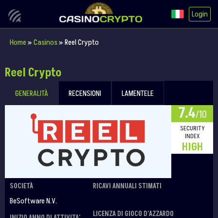
Login
Home
»
Casinos
»
Reel Crypto
Reel Crypto
GENERALITÀ
RECENSIONI
LAMENTELE
7.4
/10
SECURITY
INDEX
HIGH
SOCIETÀ
RICAVI ANNUALI STIMATI
BeSoftware N.V.
LICENZA DI GIOCO D'AZZARDO
INIZIO ANNO DI ATTIVITA'