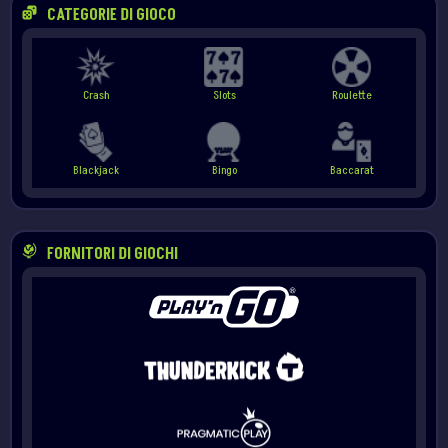
Opzioni Bancarie presso Reel Crypto Casino
CATEGORIE DI GIOCO
Reel Crypto Casino accetta esclusivamente
criptovalute come
Bitcoin, Ethereum e Litecoin
, garantendo transazioni veloci e sicure.
Crash
Slots
Roulette
Sperimenta la facilità di depositi e prelievi senza commissioni di
transazione, migliorando il tuo gioco con un accesso rapido ai fondi e
una protezione della privacy. Scopri come acquistare facilmente
criptovalute direttamente sulla piattaforma utilizzando le carte di
Blackjack
Bingo
Baccarat
credito, facilitando l'ingresso senza intoppi per i nuovi utenti di
criptovalute.
FORNITORI DI GIOCHI
Esperienza Mobile e Utente
Ottimizzato per i dispositivi mobili, Reel Crypto Casino offre
un'esperienza di gioco fluida senza la necessità di un'app dedicata. Il
design della piattaforma è pulito e semplice, concentrato su una
navigazione user-friendly e un accesso rapido a tutti i giochi e le
funzionalità. Che tu sia su uno smartphone o un tablet, Reel Crypto si
adatta al tuo dispositivo, garantendo un gioco di alta qualità in
movimento.