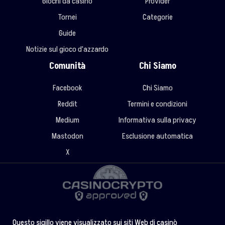
Giochi da casinò
Provider
Tornei
Categorie
Guide
Notizie sul gioco d'azzardo
Comunità
Chi Siamo
Facebook
Chi Siamo
Reddit
Termini e condizioni
Medium
Informativa sulla privacy
Mastodon
Esclusione automatica
X
Questo sigillo viene visualizzato sui siti Web di casinò