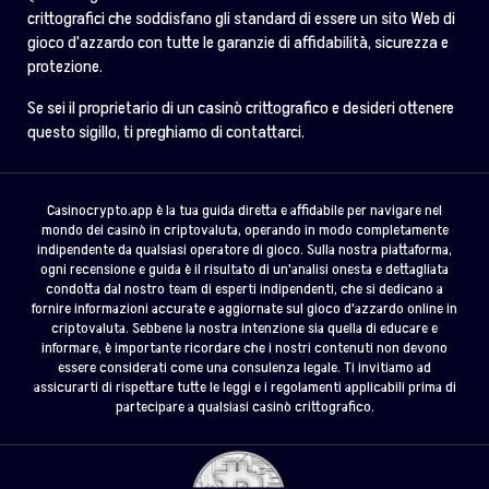
crittografici che soddisfano gli standard di essere un sito Web di
gioco d'azzardo con tutte le garanzie di affidabilità, sicurezza e
protezione.
Se sei il proprietario di un casinò crittografico e desideri ottenere
questo sigillo, ti preghiamo di contattarci.
Casinocrypto.app è la tua guida diretta e affidabile per navigare nel
mondo dei casinò in criptovaluta, operando in modo completamente
indipendente da qualsiasi operatore di gioco. Sulla nostra piattaforma,
ogni recensione e guida è il risultato di un'analisi onesta e dettagliata
condotta dal nostro team di esperti indipendenti, che si dedicano a
fornire informazioni accurate e aggiornate sul gioco d'azzardo online in
criptovaluta. Sebbene la nostra intenzione sia quella di educare e
informare, è importante ricordare che i nostri contenuti non devono
essere considerati come una consulenza legale. Ti invitiamo ad
assicurarti di rispettare tutte le leggi e i regolamenti applicabili prima di
partecipare a qualsiasi casinò crittografico.