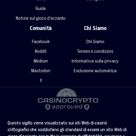
Guide
Notizie sul gioco d'azzardo
Comunità
Chi Siamo
Facebook
Chi Siamo
Reddit
Termini e condizioni
Medium
Informativa sulla privacy
Mastodon
Esclusione automatica
X
Questo sigillo viene visualizzato sui siti Web di casinò
crittografici che soddisfano gli standard di essere un sito Web di