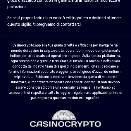
gioco d'azzardo con tutte le garanzie di affidabilità, sicurezza e
protezione.
Se sei il proprietario di un casinò crittografico e desideri ottenere
questo sigillo, ti preghiamo di contattarci.
Casinocrypto.app è la tua guida diretta e affidabile per navigare nel
mondo dei casinò in criptovaluta, operando in modo completamente
indipendente da qualsiasi operatore di gioco. Sulla nostra piattaforma,
ogni recensione e guida è il risultato di un'analisi onesta e dettagliata
condotta dal nostro team di esperti indipendenti, che si dedicano a
fornire informazioni accurate e aggiornate sul gioco d'azzardo online in
criptovaluta. Sebbene la nostra intenzione sia quella di educare e
informare, è importante ricordare che i nostri contenuti non devono
essere considerati come una consulenza legale. Ti invitiamo ad
assicurarti di rispettare tutte le leggi e i regolamenti applicabili prima di
partecipare a qualsiasi casinò crittografico.