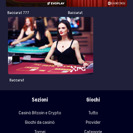
Baccarat 777
Baccarat
Baccarat
Sezioni
Giochi
Casinò Bitcoin e Crypto
Tutto
Giochi da casinò
Provider
Tornei
Categorie