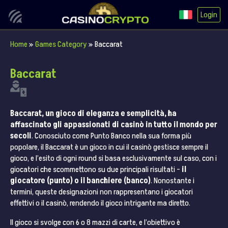
Login
Home
»
Games Category
»
Baccarat
Baccarat
Baccarat, un gioco di eleganza e semplicità, ha
affascinato gli appassionati di casinò in tutto il mondo per
secoli
. Conosciuto come Punto Banco nella sua forma più
popolare, il Baccarat è un gioco in cui il casinò gestisce sempre il
gioco, e l’esito di ogni round si basa esclusivamente sul caso, con i
giocatori che scommettono su due principali risultati –
il
giocatore (punto) o il banchiere (banco)
. Nonostante i
termini, queste designazioni non rappresentano i giocatori
effettivi o il casinò, rendendo il gioco intrigante ma diretto.
Il gioco si svolge con 6 o 8 mazzi di carte, e l’obiettivo è