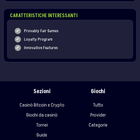
CARATTERISTICHE INTERESSANTI
Provably Fair Games
Loyalty Program
Innovative Features
Sezioni
Giochi
Casinò Bitcoin e Crypto
Tutto
Giochi da casinò
Provider
Tornei
Categorie
Guide