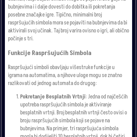
bubnjevima i i dalje dovesti do dobitka ili pokretanja
posebne značajke igre. Tipično, minimalni broj
raspršujućih simbola mora se pojaviti na bubnjevima da bi
aktivirali svoj učinak. Taj broj varira ovisno o igri, ali obično
počinje s tri.
Funkcije Raspršujućih Simbola
Raspršujući simboli obavljaju višestruke funkcije u
igrama na automatima, a njihove uloge mogu se znatno
razlikovati od jednog automata do drugog:
Pokretanje Besplatnih Vrtnji
: Jedna od najčešćih
upotreba raspršujućih simbola je aktiviranje
besplatnih vrtnji. Broj besplatnih vrtnji često ovisi o
broju raspršujućih simbola koji se pojave na
bubnjevima. Na primjer, tri raspršujuća simbola
mogla bi dodijeliti 10 besplatnih vrtnji, dok bi četiri