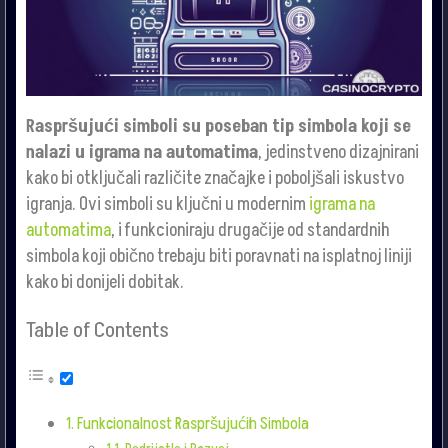
Raspršujući simboli su poseban tip simbola koji se
nalazi u igrama na automatima
, jedinstveno dizajnirani
kako bi otključali različite značajke i poboljšali iskustvo
igranja. Ovi simboli su ključni u modernim
igrama na
automatima
, i funkcioniraju drugačije od standardnih
simbola koji obično trebaju biti poravnati na isplatnoj liniji
kako bi donijeli dobitak.
Table of Contents
Funkcionalnost Raspršujućih Simbola