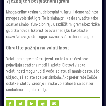
Vježbajte s besplatnom igrom
Mnoga online kasina nude besplatnu igru ili demo način za
mnoge svoje slot igre. To je sjajna prilika da shvatite kako
scatter simboli funkcioniraju u različitim igrama bez rizika
gubitka novca. Iskoristite ovu značajku kako biste
usavršili svoje strategije i saznali više o dinamici igre.
Obratite pažnju na volatilnost
Volatilnost igre može utjecati na to koliko često se
pojavljuju scatter simboli i isplate. Slotovi visoke
volatilnosti mogu nuditi veće isplate, ali manje često, što
uključuje i isplate scatter simbola. Ako preferirate češće
dobitke, slotovi srednje ili niske volatilnosti sa scatter
simbolima mogu biti bolji.