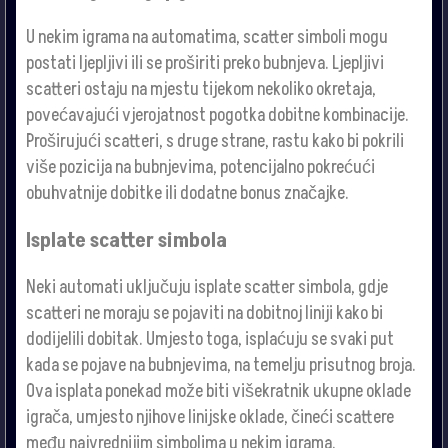
U nekim igrama na automatima, scatter simboli mogu
postati ljepljivi ili se proširiti preko bubnjeva. Ljepljivi
scatteri ostaju na mjestu tijekom nekoliko okretaja,
povećavajući vjerojatnost pogotka dobitne kombinacije.
Proširujući scatteri, s druge strane, rastu kako bi pokrili
više pozicija na bubnjevima, potencijalno pokrećući
obuhvatnije dobitke ili dodatne bonus značajke.
Isplate scatter simbola
Neki automati uključuju isplate scatter simbola, gdje
scatteri ne moraju se pojaviti na dobitnoj liniji kako bi
dodijelili dobitak. Umjesto toga, isplaćuju se svaki put
kada se pojave na bubnjevima, na temelju prisutnog broja.
Ova isplata ponekad može biti višekratnik ukupne oklade
igrača, umjesto njihove linijske oklade, čineći scattere
među najvrednijim simbolima u nekim igrama.