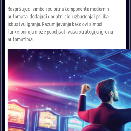
Raspršujući simboli su bitna komponenta modernih
automata, dodajući dodatni sloj uzbuđenja i prilika
iskustvu igranja. Razumijevanje kako ovi simboli
funkcioniraju može poboljšati vašu strategiju igre na
automatima.