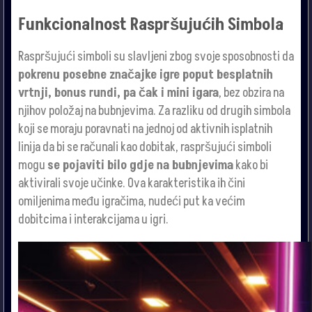
Funkcionalnost Raspršujućih Simbola
Raspršujući simboli su slavljeni zbog svoje sposobnosti da
pokrenu posebne značajke igre poput besplatnih
vrtnji, bonus rundi, pa čak i mini igara
, bez obzira na
njihov položaj na bubnjevima. Za razliku od drugih simbola
koji se moraju poravnati na jednoj od aktivnih isplatnih
linija da bi se računali kao dobitak, raspršujući simboli
mogu
se pojaviti bilo gdje na bubnjevima
kako bi
aktivirali svoje učinke. Ova karakteristika ih čini
omiljenima među igračima, nudeći put ka većim
dobitcima i interakcijama u igri.