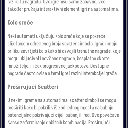
različitu nagradu. Ove igre nisu samo zabavne, već
također pružaju interaktivni element igri na automatima.
Kolo sreće
Neki automati uključuju Kolo sreće koje se pokreće
slijetanjem određenog broja scatter simbola. Igrači imaju
priliku zavrtjeti kolo kako bi osvojili trenutne nagrade, koje
mogu uključivati novčane nagrade, besplatne okrete,
množitelje, ili čak progresivne jackpotove. Dostupne
nagrade često ovise o temi igre i razini interakcije igrača.
Proširujući Scatteri
U nekim igrama na automatima, scatter simboli se mogu
proširiti kako bi pokrili više od jednog mjesta na bubnju,
potencijalno pokrivajući cijeli bubanj ili red. Ovo povećava
šanse za formiranje dobitnih kombinacija. Proširujući