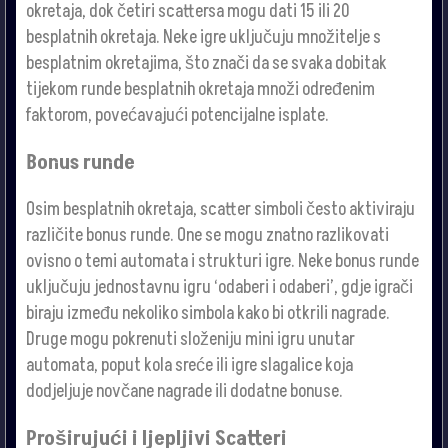
okretaja, dok četiri scattersa mogu dati 15 ili 20
besplatnih okretaja. Neke igre uključuju množitelje s
besplatnim okretajima, što znači da se svaka dobitak
tijekom runde besplatnih okretaja množi određenim
faktorom, povećavajući potencijalne isplate.
Bonus runde
Osim besplatnih okretaja, scatter simboli često aktiviraju
različite bonus runde. One se mogu znatno razlikovati
ovisno o temi automata i strukturi igre. Neke bonus runde
uključuju jednostavnu igru ‘odaberi i odaberi’, gdje igrači
biraju između nekoliko simbola kako bi otkrili nagrade.
Druge mogu pokrenuti složeniju mini igru unutar
automata, poput kola sreće ili igre slagalice koja
dodjeljuje novčane nagrade ili dodatne bonuse.
Proširujući i ljepljivi Scatteri