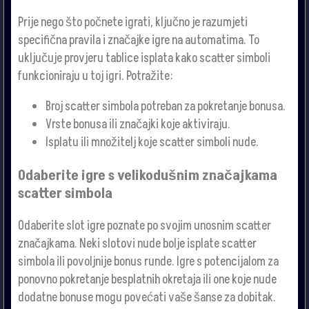
Prije nego što počnete igrati, ključno je razumjeti
specifična pravila i značajke igre na automatima. To
uključuje provjeru tablice isplata kako scatter simboli
funkcioniraju u toj igri. Potražite:
Broj scatter simbola potreban za pokretanje bonusa.
Vrste bonusa ili značajki koje aktiviraju.
Isplatu ili množitelj koje scatter simboli nude.
Odaberite igre s velikodušnim značajkama
scatter simbola
Odaberite slot igre poznate po svojim unosnim scatter
značajkama. Neki slotovi nude bolje isplate scatter
simbola ili povoljnije bonus runde. Igre s potencijalom za
ponovno pokretanje besplatnih okretaja ili one koje nude
dodatne bonuse mogu povećati vaše šanse za dobitak.