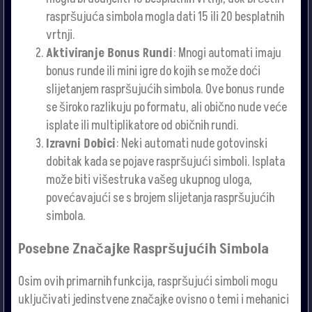
raspršujuća simbola mogla dati 15 ili 20 besplatnih
vrtnji.
Aktiviranje Bonus Rundi
: Mnogi automati imaju
bonus runde ili mini igre do kojih se može doći
slijetanjem raspršujućih simbola. Ove bonus runde
se široko razlikuju po formatu, ali obično nude veće
isplate ili multiplikatore od običnih rundi.
Izravni Dobici
: Neki automati nude gotovinski
dobitak kada se pojave raspršujući simboli. Isplata
može biti višestruka vašeg ukupnog uloga,
povećavajući se s brojem slijetanja raspršujućih
simbola.
Posebne Značajke Raspršujućih Simbola
Osim ovih primarnih funkcija, raspršujući simboli mogu
uključivati jedinstvene značajke ovisno o temi i mehanici