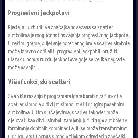
Progresivni jackpotovi
Rjeđa, ali uzbudljiva značajka povezana sa scatter
simbolima je mogućnost osvajanja progresivnog jackpota.
U nekim igrama, slijetanje određenog broja scatter simbola
može izravno dodijeliti progresivni jackpot ili pružiti
ulazak u bonus rundu jackpotova gdje se velika nagrada
može osvojiti.
Višefunkcijski scatteri
Sve više razvojnih programera igara kombinira funkcije
scatter simbola s divljim simbolima ili drugim posebnim
simbolima. U tim slučajevima, scatter također može
djelovati kao divlji simbol, zamjenjujući druge simbole za
formiranje dobitnih kombinacija, ili se može transformirati
u drugu vrstu bonus simbola tijekom određenih značajki.