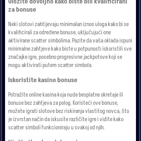
Uložite dovoljno kako biste bili kvalificirani
za bonuse
Neki slotovi zahtijevaju minimalan iznos uloga kako bi se
kvalificirali za određene bonuse, uključujući one
aktivirane scatter simbolima. Pazite da vaša oklada ispuni
minimalne zahtjeve kako biste u potpunosti iskoristili sve
značajke igre, posebno progresivne jackpotove koji se
mogu aktivirati putem scatter simbola.
Iskoristite kasino bonuse
Potražite online kasina koja nude besplatne okretaje ili
bonuse bez zahtjeva za polog. Koristeći ove bonuse,
možete igrati slotove bez riskiranja vlastitog novca, što
je izvrstan način da iskusite različite igre i vidite kako
scatter simboli funkcioniraju u svakoj od njih.