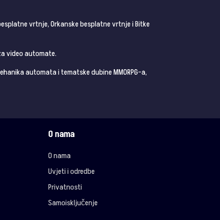
e besplatne vrtnje, Orkanske besplatne vrtnje i Bitke
 za video automate.
h mehanika automata i tematske dubine MMORPG-a,
O nama
O nama
Uvjeti i odredbe
Privatnosti
Samoisključenje