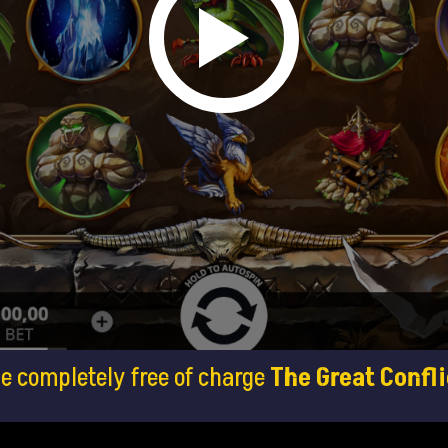
e completely free of charge
The Great Confli