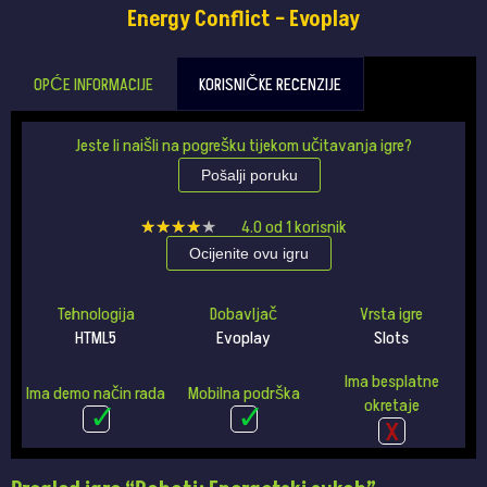
Energy Conflict – Evoplay
OPĆE INFORMACIJE
KORISNIČKE RECENZIJE
Jeste li naišli na pogrešku tijekom učitavanja igre?
Pošalji poruku
★★★★★
★★★★★
4.0
od
1
korisnik
Ocijenite ovu igru
Tehnologija
Dobavljač
Vrsta igre
HTML5
Evoplay
Slots
Ima besplatne
Ima demo način rada
Mobilna podrška
okretaje