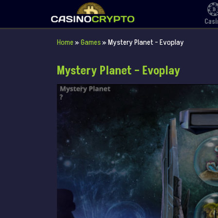
Casi
Home
»
Games
»
Mystery Planet – Evoplay
Mystery Planet – Evoplay