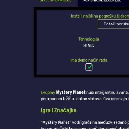
OPĆE INFORMACIJE
KORISNIČKE RECENZIJE
Jeste li naišli na pogrešku tijeko
Pošalji poruk
Tehnologija
HTML5
Ima demo način rada
Evoplay
Mystery Planet
nudi intrigantnu avantu
pretrpanom tržištu online slotova. Ova recenzija is
Igra i Značajke
“Mystery Planet” vodi igrače na međuzvjezdano 
bonus značajki koje mogu značajno povećati dobit