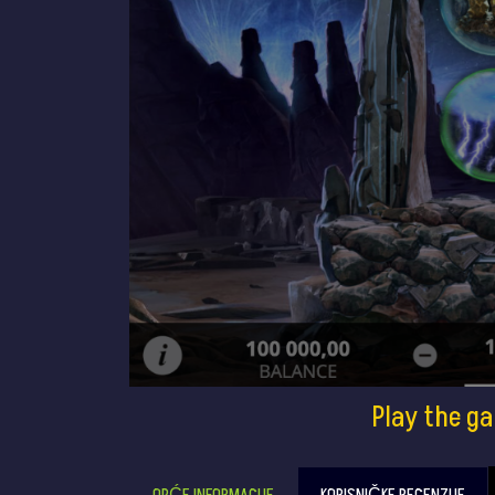
Play the ga