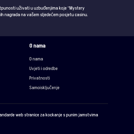
potpunosti uživati u uzbuđenjima koje “Mystery
jalnih nagrada na vašem sljedećem posjetu casinu.
O nama
O nama
Uvjeti i odredbe
Privatnosti
Samoisključenje
tandarde web stranice za kockanje s punim jamstvima