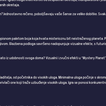
nih okretaja.
e?
Jednostavno rečeno, poboljšavaju vaše šanse za velike dobitke. Svaka 
živopisnom paletom boja koja hvata misterioznu bit neistraženog planeta. 
ljivom. Glazbena podloga savršeno nadopunjuje vizualne efekte, s futur
znato iz udobnosti svoga doma? Vizualni i zvučni efekti u “Mystery Planet” 
laditelja, od početnika do visokih uloga. Minimalna uloga počinje s skr
vlači one koji traže uzbuđenje visokih uloga. Igra se ponosi konkurent