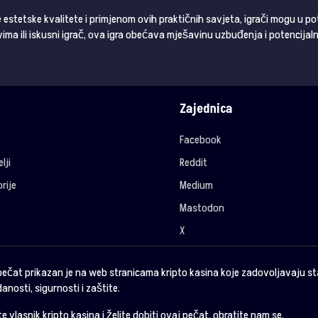
e estetske kvalitete i primjenom ovih praktičnih savjeta, igrači mogu u 
otovima ili iskusni igrač, ova igra obećava mješavinu uzbuđenja i potenci
Zajednica
Facebook
lji
Reddit
rije
Medium
Mastodon
X
pečat prikazan je na web stranicama kripto kasina koje zadovoljavaju s
anosti, sigurnosti i zaštite.
e vlasnik kripto kasina i želite dobiti ovaj pečat, obratite nam se.