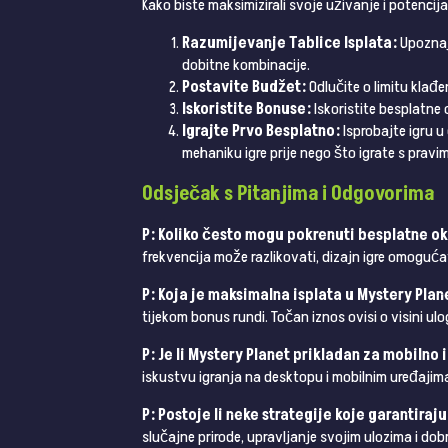
Kako biste maksimizirali svoje uživanje i potencij
Razumijevanje Tablice Isplata:
Upoznaj
dobitne kombinacije.
Postavite Budžet:
Odlučite o limitu klađe
Iskoristite Bonuse:
Iskoristite besplatne
Igrajte Prvo Besplatno:
Isprobajte igru u
mehaniku igre prije nego što igrate s prav
Odsječak s Pitanjima i Odgovorima
P: Koliko često mogu pokrenuti besplatne ok
frekvencija može razlikovati, dizajn igre omogu
P: Koja je maksimalna isplata u Mystery Plan
tijekom bonus rundi. Točan iznos ovisi o visini ulo
P: Je li Mystery Planet prikladan za mobilno 
iskustvu igranja na desktopu i mobilnim uređajim
P: Postoje li neke strategije koje garantira
slučajne prirode, upravljanje svojim ulozima i do