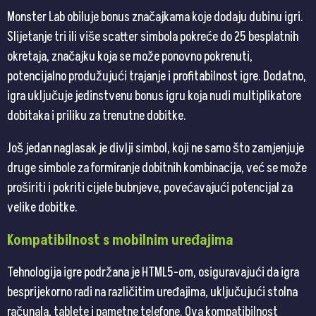
Monster Lab obiluje bonus značajkama koje dodaju dubinu igri.
Slijetanje tri ili više scatter simbola pokreće do 25 besplatnih
okretaja, značajku koja se može ponovno pokrenuti,
potencijalno produžujući trajanje i profitabilnost igre. Dodatno,
igra uključuje jedinstvenu bonus igru koja nudi multiplikatore
dobitaka i priliku za trenutne dobitke.
Još jedan naglasak je divlji simbol, koji ne samo što zamjenjuje
druge simbole za formiranje dobitnih kombinacija, već se može
proširiti i pokriti cijele bubnjeve, povećavajući potencijal za
velike dobitke.
Kompatibilnost s mobilnim uređajima
Tehnologija igre podržana je HTML5-om, osiguravajući da igra
besprijekorno radi na različitim uređajima, uključujući stolna
računala, tablete i pametne telefone. Ova kompatibilnost