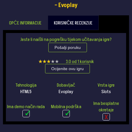
– Evoplay
OPĆE INFORMACIJE
KORISNIČKE RECENZIJE
Jeste li naišli na pogrešku tijekom učitavanja igre?
Pošalji poruku
★★★★★
★★★★★
3.0
od
1
korisnik
Ocijenite ovu igru
Tehnologija
Dobavljač
Vrsta igre
HTML5
Evoplay
Slots
Ima besplatne
Ima demo način rada
Mobilna podrška
okretaje