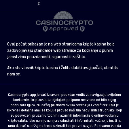
X
Ovaj pečat prikazan je na web stranicama kripto kasina koje
zadovoljavaju standarde web stranice za kockanje s punim
jamstvima pouzdanosti, sigurnosti i zaštite.
Ako ste vlasnik kripto kasina i želite dobiti ovaj pečat, obratite
nam se.
Casinocrypto.app je vaš izravan i pouzdan vodič za navigaciju svijetom
kockarnica kriptovaluta, djelujući potpuno neovisno od bilo kojeg
operatora igara. Na našoj platformi svaka recenzija i vodič rezultat je
iskrene i detaljne analize koju je proveo naš tim neovisnih stručnjaka, koji
su posvećeni pružanju točnih i ažurnih informacija o online kockanju
kriptovaluta. Iako nam je namjera educirati i informirati, važno je imati na
umu da naš sadržaj ne treba uzimati kao pravni savjet. Pozivamo vas da