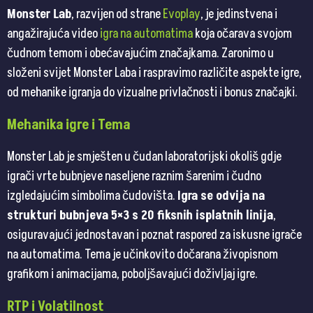
Monster Lab
, razvijen od strane
Evoplay
, je jedinstvena i
angažirajuća video
igra na automatima
koja očarava svojom
čudnom temom i obećavajućim značajkama. Zaronimo u
složeni svijet Monster Laba i raspravimo različite aspekte igre,
od mehanike igranja do vizualne privlačnosti i bonus značajki.
Mehanika igre i Tema
Monster Lab je smješten u čudan laboratorijski okoliš gdje
igrači vrte bubnjeve naseljene raznim šarenim i čudno
izgledajućim simbolima čudovišta.
Igra se odvija na
strukturi bubnjeva 5×3 s 20 fiksnih isplatnih linija
,
osiguravajući jednostavan i poznat raspored za iskusne igrače
na automatima. Tema je učinkovito dočarana živopisnom
grafikom i animacijama, poboljšavajući doživljaj igre.
RTP i Volatilnost