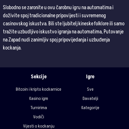
Slobodno se zaronite u ovu čarobnu igru na automatima i
doživite spoj tradicionalne pripovijesti i suvremenog
casinovskog iskustva. Bili ste ljubitelj kineske folklore ili samo
tražite uzbudljivo iskustvo igranja na automatima, Putovanje
na Zapad nudi zanimljiv spoj pripovijedanja i uzbuđenja
kockanja.
Sekcije
Igre
Bitcoin i kripto kockarnice
Sve
Kasino igre
Davatelji
Turnirima
Kategorije
Vodiči
Vijesti o kockanju