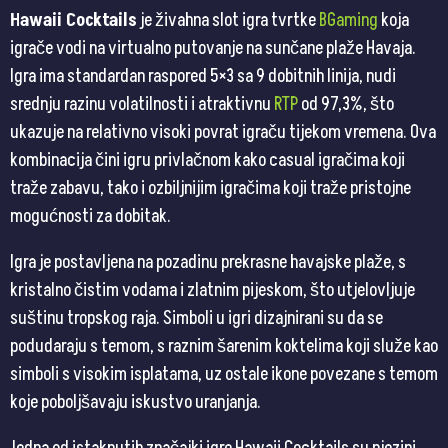
Hawaii Cocktails
je živahna slot igra tvrtke
BGaming
koja
igrače vodi na virtualno putovanje na sunčane plaže Havaja.
Igra ima standardan raspored 5×3 sa 9 dobitnih linija, nudi
srednju razinu volatilnosti i atraktivnu
RTP
od 97,3%, što
ukazuje na relativno visoki povrat igraču tijekom vremena. Ova
kombinacija čini igru privlačnom kako casual igračima koji
traže zabavu, tako i ozbiljnijim igračima koji traže pristojne
mogućnosti za dobitak.
Igra je postavljena na pozadinu prekrasne havajske plaže, s
kristalno čistim vodama i zlatnim pijeskom, što utjelovljuje
suštinu tropskog raja. Simboli u igri dizajnirani su da se
podudaraju s temom, s raznim šarenim koktelima koji služe kao
simboli s visokim isplatama, uz ostale ikone povezane s temom
koje poboljšavaju iskustvo uranjanja.