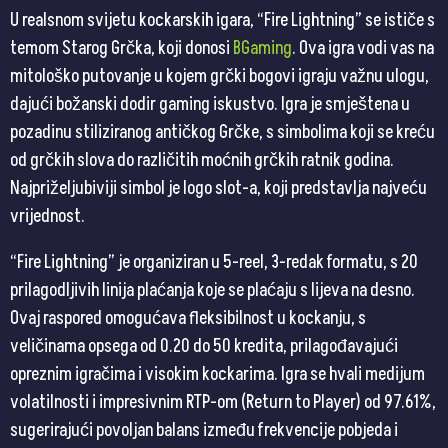
U realsnom svijetu kockarskih igara, “Fire Lightning” se ističe s
temom Starog Grčka, koji donosi
BGaming
. Ova igra vodi vas na
mitološko putovanje u kojem grčki bogovi igraju važnu ulogu,
dajući božanski dodir gaming iskustvo. Igra je smještena u
pozadinu stiliziranog antičkog Grčke, s simbolima koji se kreću
od grčkih slova do različitih moćnih grčkih ratnik godina.
Najpriželjubiviji simbol je logo slot-a, koji predstavlja najveću
vrijednost.
“Fire Lightning” je organiziran u 5-reel, 3-redak formatu, s 20
prilagodljivih linija plaćanja koje se plaćaju s lijeva na desno.
Ovaj raspored omogućava fleksibilnost u kockanju, s
veličinama opsega od 0.20 do 50 kredita, prilagođavajući
opreznim igračima i visokim kockarima. Igra se hvali medijum
volatilnosti i impresivnim RTP-om (Return to Player) od 97.61%,
sugerirajući povoljan balans između frekvencije pobjeda i