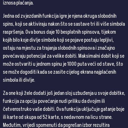
iznosa plaćanja.
Jedna od zvjezdanih funkcija igre je njena okruga slobodnih
spins, koji se aktiviraju nakon što se sastave tri ili više simbola
raspršenja. Ova bonus daje 10 besplatnih spinsova, tijekom
kojih bilo koje divlje simbole koji se pojave postaju lepljivi,
ostaju na mjestu za trajanja slobodnih spinsova i značajno
povećavaju potencijal za velike dobiti. Maksimalni dobit koji se
može ostvariti u jednom spinu je 1000 puta veći od stave, što
se može dogoditi kada se zasite cijelog ekrana najplaćenih
simbola ili divlje.
Za one koji žele dodati još jedan sloj uzbuđenja u svoje dobitke,
funkcija za opciju povećanje nudi priliku da dvojim ili
četverostruko vaše dobiti. Ova funkcija uključuje gatanje boje
ili karte od skupa od 52 karte, s nedavnom na licu strane.
Međutim, vrijedi spomenuti da pogrešan izbor rezultira