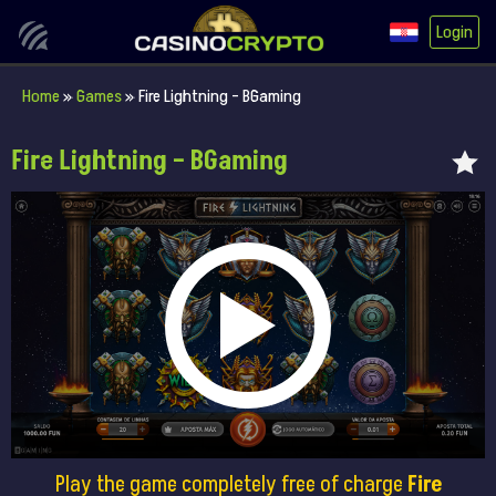
Login
Home
»
Games
»
Fire Lightning – BGaming
Fire Lightning – BGaming
Play the game completely free of charge
Fire