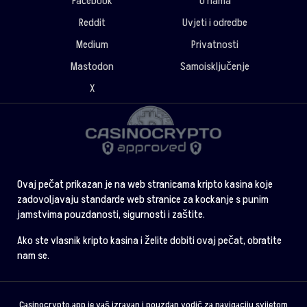
Facebook
O nama
Reddit
Uvjeti i odredbe
Medium
Privatnosti
Mastodon
Samoisključenje
X
Ovaj pečat prikazan je na web stranicama kripto kasina koje
zadovoljavaju standarde web stranice za kockanje s punim
jamstvima pouzdanosti, sigurnosti i zaštite.
Ako ste vlasnik kripto kasina i želite dobiti ovaj pečat, obratite
nam se.
Casinocrypto.app je vaš izravan i pouzdan vodič za navigaciju svijetom