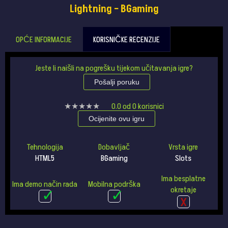
Lightning – BGaming
OPĆE INFORMACIJE
KORISNIČKE RECENZIJE
Jeste li naišli na pogrešku tijekom učitavanja igre?
Pošalji poruku
★★★★★
★★★★★
0.0
od
0
korisnici
Ocijenite ovu igru
Tehnologija
Dobavljač
Vrsta igre
HTML5
BGaming
Slots
Ima besplatne
Ima demo način rada
Mobilna podrška
okretaje