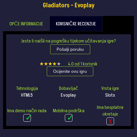
Gladiators – Evoplay
OPĆE INFORMACIJE
KORISNIČKE RECENZIJE
Jeste li naišli na pogrešku tijekom učitavanja igre?
Pošalji poruku
★★★★★
★★★★★
4.0
od
1
korisnik
Ocijenite ovu igru
Tehnologija
Dobavljač
Vrsta igre
HTML5
Evoplay
Slots
Ima besplatne
Ima demo način rada
Mobilna podrška
okretaje