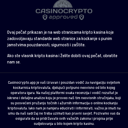
Ovaj pečat prikazan je na web stranicama kripto kasina koje
zadovoljavaju standarde web stranice za kockanje s punim
jamstvima pouzdanosti, sigurnosti i zaštite.
Ako ste vlasnik kripto kasina i želite dobiti ovaj pečat, obratite
nam se.
Casinocrypto.app je vaš izravan i pouzdan vodič za navigaciju svijetom
kockarnica kriptovaluta, djelujući potpuno neovisno od bilo kojeg
operatora igara. Na našoj platformi svaka recenzija i vodič rezultat je
iskrene i detaljne analize koju je proveo naš tim neovisnih stručnjaka, koji
su posvećeni pružanju točnih i ažurnih informacija o online kockanju
kriptovaluta. Iako nam je namjera educirati i informirati, važno je imati na
umu da naš sadržaj ne treba uzimati kao pravni savjet. Pozivamo vas da
osigurate da se pridržavate svih važećih zakona i propisa prije
sudjelovanja u bilo kojem kripto kasinu.