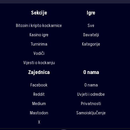
Sekcije
Igre
Bitcoin i kripto kockarnice
Sve
Kasino igre
Davatelji
Turnirima
Kategorije
Vodiči
Vijesti o kockanju
Zajednica
O nama
Facebook
O nama
Reddit
Uvjeti i odredbe
Medium
Privatnosti
Mastodon
Samoisključenje
X