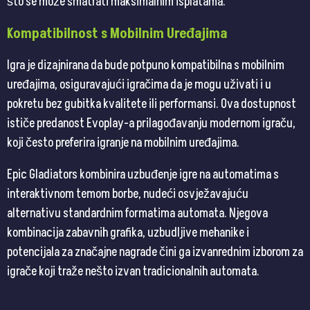
što se može smatrati maksimalnim isplatama.
Kompatibilnost s Mobilnim Uređajima
Igra je dizajnirana da bude potpuno kompatibilna s mobilnim
uređajima, osiguravajući igračima da je mogu uživati i u
pokretu bez gubitka kvalitete ili performansi. Ova dostupnost
ističe predanost Evoplay-a prilagođavanju modernom igraču,
koji često preferira igranje na mobilnim uređajima.
Epic Gladiators kombinira uzbuđenje igre na automatima s
interaktivnom temom borbe, nudeći osvježavajuću
alternativu standardnim formatima automata. Njegova
kombinacija zabavnih grafika, uzbudljive mehanike i
potencijala za značajne nagrade čini ga izvanrednim izborom za
igrače koji traže nešto izvan tradicionalnih automata.