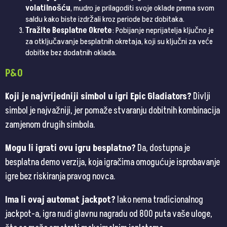
volatilnošću
, mudro je prilagoditi svoje oklade prema svom
saldu kako biste izdržali kroz periode bez dobitaka.
Tražite Besplatne Okrete
: Pobijanje neprijatelja ključno je
za otključavanje besplatnih okretaja, koji su ključni za veće
dobitke bez dodatnih oklada.
P&O
Koji je najvrijedniji simbol u igri Epic Gladiators?
Divlji
simbol je najvažniji, jer pomaže stvaranju dobitnih kombinacija
zamjenom drugih simbola.
Mogu li igrati ovu igru besplatno?
Da, dostupna je
besplatna demo verzija, koja igračima omogućuje isprobavanje
igre bez riskiranja pravog novca.
Ima li ovaj automat jackpot?
Iako nema tradicionalnog
jackpot-a, igra nudi glavnu nagradu od 800 puta vaše uloge,