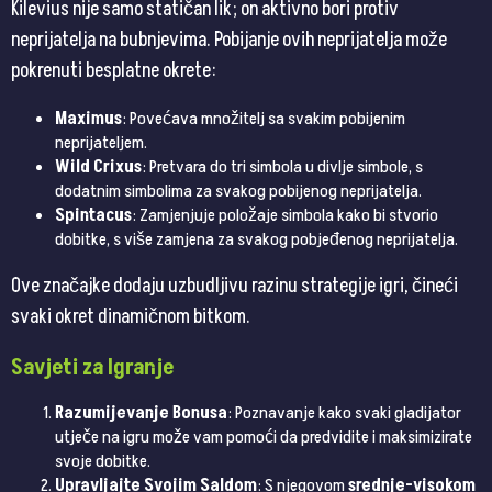
Kilevius nije samo statičan lik; on aktivno bori protiv
neprijatelja na bubnjevima. Pobijanje ovih neprijatelja može
pokrenuti besplatne okrete:
Maximus
: Povećava množitelj sa svakim pobijenim
neprijateljem.
Wild Crixus
: Pretvara do tri simbola u divlje simbole, s
dodatnim simbolima za svakog pobijenog neprijatelja.
Spintacus
: Zamjenjuje položaje simbola kako bi stvorio
dobitke, s više zamjena za svakog pobjeđenog neprijatelja.
Ove značajke dodaju uzbudljivu razinu strategije igri, čineći
svaki okret dinamičnom bitkom.
Savjeti za Igranje
Razumijevanje Bonusa
: Poznavanje kako svaki gladijator
utječe na igru može vam pomoći da predvidite i maksimizirate
svoje dobitke.
Upravljajte Svojim Saldom
: S njegovom
srednje-visokom