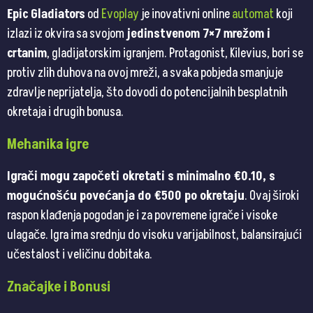
Epic Gladiators
od
Evoplay
je inovativni online
automat
koji
izlazi iz okvira sa svojom
jedinstvenom 7×7 mrežom i
crtanim
, gladijatorskim igranjem. Protagonist, Kilevius, bori se
protiv zlih duhova na ovoj mreži, a svaka pobjeda smanjuje
zdravlje neprijatelja, što dovodi do potencijalnih besplatnih
okretaja i drugih bonusa.
Mehanika igre
Igrači mogu započeti okretati s minimalno €0.10, s
mogućnošću povećanja do €500 po okretaju
. Ovaj široki
raspon klađenja pogodan je i za povremene igrače i visoke
ulagače. Igra ima srednju do visoku varijabilnost, balansirajući
učestalost i veličinu dobitaka.
Značajke i Bonusi