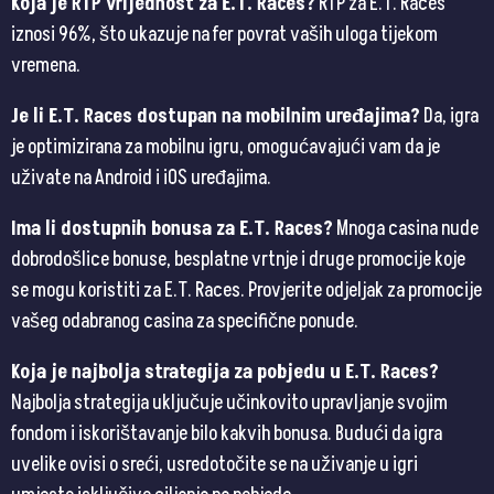
Koja je RTP vrijednost za E.T. Races?
RTP za E.T. Races
iznosi 96%, što ukazuje na fer povrat vaših uloga tijekom
vremena.
Je li E.T. Races dostupan na mobilnim uređajima?
Da, igra
je optimizirana za mobilnu igru, omogućavajući vam da je
uživate na Android i iOS uređajima.
Ima li dostupnih bonusa za E.T. Races?
Mnoga casina nude
dobrodošlice bonuse, besplatne vrtnje i druge promocije koje
se mogu koristiti za E.T. Races. Provjerite odjeljak za promocije
vašeg odabranog casina za specifične ponude.
Koja je najbolja strategija za pobjedu u E.T. Races?
Najbolja strategija uključuje učinkovito upravljanje svojim
fondom i iskorištavanje bilo kakvih bonusa. Budući da igra
uvelike ovisi o sreći, usredotočite se na uživanje u igri