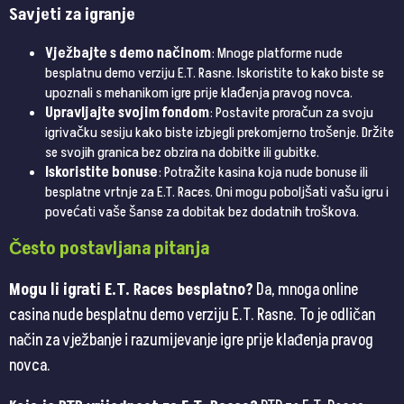
Savjeti za igranje
Vježbajte s demo načinom
: Mnoge platforme nude
besplatnu demo verziju E.T. Rasne. Iskoristite to kako biste se
upoznali s mehanikom igre prije klađenja pravog novca.
Upravljajte svojim fondom
: Postavite proračun za svoju
igrivačku sesiju kako biste izbjegli prekomjerno trošenje. Držite
se svojih granica bez obzira na dobitke ili gubitke.
Iskoristite bonuse
: Potražite kasina koja nude bonuse ili
besplatne vrtnje za E.T. Races. Oni mogu poboljšati vašu igru i
povećati vaše šanse za dobitak bez dodatnih troškova.
Često postavljana pitanja
Mogu li igrati E.T. Races besplatno?
Da, mnoga online
casina nude besplatnu demo verziju E.T. Rasne. To je odličan
način za vježbanje i razumijevanje igre prije klađenja pravog
novca.