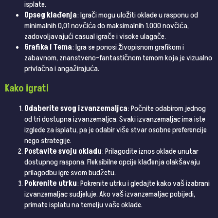
isplate.
Opseg klađenja
: Igrači mogu uložiti oklade u rasponu od
minimalnih 0,01 novčića do maksimalnih 1.000 novčića,
zadovoljavajući casual igrače i visoke ulagače.
Grafika i Tema
: Igra se ponosi živopisnom grafikom i
zabavnom, znanstveno-fantastičnom temom koja je vizualno
privlačna i angažirajuća.
Kako igrati
Odaberite svog izvanzemaljca
: Počnite odabirom jednog
od tri dostupna izvanzemaljca. Svaki izvanzemaljac ima iste
izglede za isplatu, pa je odabir više stvar osobne preferencije
nego strategije.
Postavite svoju okladu
: Prilagodite iznos oklade unutar
dostupnog raspona. Fleksibilne opcije klađenja olakšavaju
prilagodbu igre svom budžetu.
Pokrenite utrku
: Pokrenite utrku i gledajte kako vaš izabrani
izvanzemaljac sudjeluje. Ako vaš izvanzemaljac pobijedi,
primate isplatu na temelju vaše oklade.