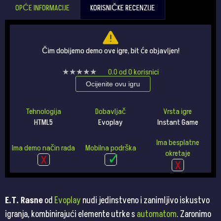
OPĆE INFORMACIJE
KORISNIČKE RECENZIJE
Čim dobijemo demo ove igre, bit će objavljen!
★★★★★
★★★★★
0.0
od
0
korisnici
Ocijenite ovu igru
Tehnologija
Dobavljač
Vrsta igre
HTML5
Evoplay
Instant Game
Ima besplatne
Ima demo način rada
Mobilna podrška
okretaje
E.T. Rasne
od
Evoplay
nudi jedinstveno i zanimljivo iskustvo
igranja, kombinirajući elemente utrke s
automatom
. Zaronimo