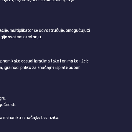
acije, multiplikator se udvostručuje, omogućujući
egije svakom okretanju.
tupnom kako casual igračima tako i onima koji žele
a, igra nudi priliku za značajne isplate putem
gru.
ogućnosti.
za mehaniku i značajke bez rizika.