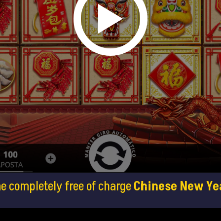
e completely free of charge
Chinese New Yea