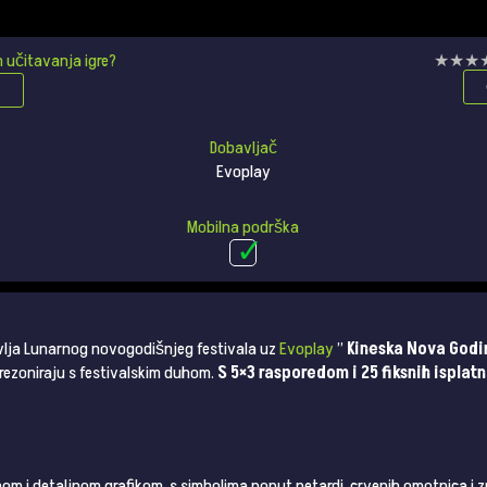
m učitavanja igre?
★★★
★★★
u
Dobavljač
Evoplay
Mobilna podrška
avlja Lunarnog novogodišnjeg festivala uz
Evoplay
”
Kineska Nova Godi
rezoniraju s festivalskim duhom.
S 5×3 rasporedom i 25 fiksnih isplatni
m i detaljnom grafikom, s simbolima poput petardi, crvenih omotnica i zma