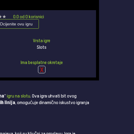
★★
★★
0.0
od
0
korisnici
Ocijenite ovu igru
Vrsta igre
Slots
Ima besplatne okretaje
na
”
igru na slotu
. Ova igra uhvati bit ovog
h linija
, omogućuje dinamično iskustvo igranja
jeva, koji su ključni za proslavu. Igra je