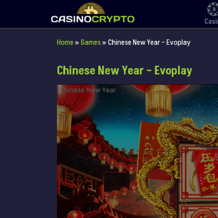
Casi
Home
»
Games
»
Chinese New Year – Evoplay
Chinese New Year – Evoplay