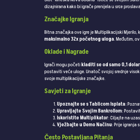
dizajnirana kako bi igrače prenijela u srce proslav
Značajke Igranja
Bitna značajka ove igre je Multiplikacijski Mjeri
maksimalno 32x početnog uloga
. Međutim, ov
Oklade i Nagrade
Igrači mogu početi
kladiti se od samo 0,1 dola
postaviti veće uloge. Unatoč svojoj srednje visoko
svoje multiplikacijske značajke.
Savjeti za Igranje
Upoznajte se s Tablicom Isplata
: Pozna
Upravljajte Svojim Bankrollom
: Postavi
Iskoristite Multiplikator
: Ciljajte na uza
Vježbajte u Demo Načinu
: Prije igranj
Često Postavljana Pitanja