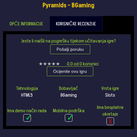
Pyramids – BGaming
OPĆE INFORMACIJE
KORISNIČKE RECENZIJE
Jeste li naišli na pogrešku tijekom učitavanja igre?
Pošalji poruku
★★★★★
★★★★★
0.0
od
0
korisnici
Ocijenite ovu igru
Tehnologija
Dobavljač
Vrsta igre
HTML5
BGaming
Slots
Ima besplatne
Ima demo način rada
Mobilna podrška
okretaje