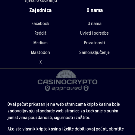
Vijesti o kockanju
Zajednica
O nama
Facebook
O nama
Reddit
Uvjeti i odredbe
Medium
Privatnosti
Mastodon
Samoisključenje
X
Ovaj pečat prikazan je na web stranicama kripto kasina koje
zadovoljavaju standarde web stranice za kockanje s punim
jamstvima pouzdanosti, sigurnosti i zaštite.
Ako ste vlasnik kripto kasina i želite dobiti ovaj pečat, obratite