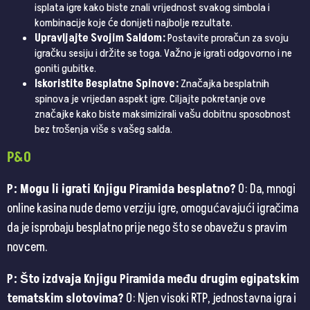
isplata igre kako biste znali vrijednost svakog simbola i
kombinacije koje će donijeti najbolje rezultate.
Upravljajte Svojim Saldom:
Postavite proračun za svoju
igračku sesiju i držite se toga. Važno je igrati odgovorno i ne
goniti gubitke.
Iskoristite Besplatne Spinove:
Značajka besplatnih
spinova je vrijedan aspekt igre. Ciljajte pokretanje ove
značajke kako biste maksimizirali vašu dobitnu sposobnost
bez trošenja više s vašeg salda.
P&O
P: Mogu li igrati Knjigu Piramida besplatno?
O: Da, mnogi
online kasina nude demo verziju igre, omogućavajući igračima
da je isprobaju besplatno prije nego što se obavežu s pravim
novcem.
P: Što izdvaja Knjigu Piramida među drugim egipatskim
tematskim slotovima?
O: Njen visoki RTP, jednostavna igra i