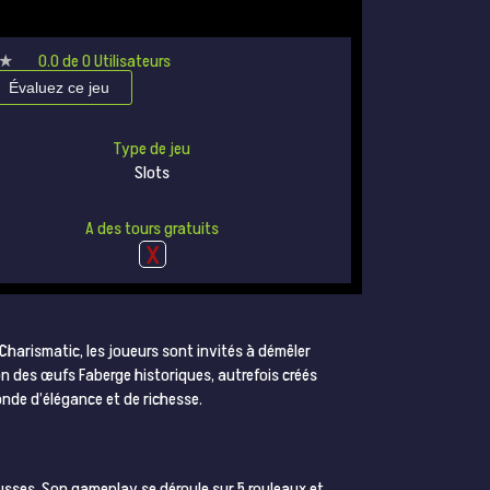
★
★
0.0
de
0
Utilisateurs
Évaluez ce jeu
Type de jeu
Slots
A des tours gratuits
Charismatic, les joueurs sont invités à démêler
ion des œufs Faberge historiques, autrefois créés
onde d’élégance et de richesse.
russes. Son gameplay se déroule sur 5 rouleaux et