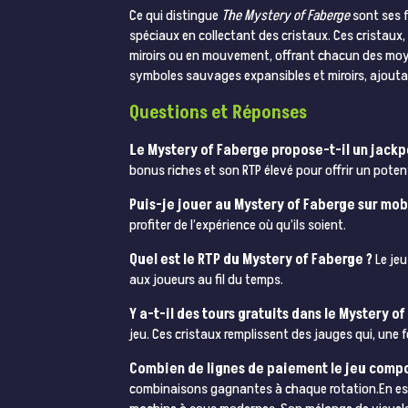
Ce qui distingue
The Mystery of Faberge
sont ses 
spéciaux en collectant des cristaux. Ces cristaux
miroirs ou en mouvement, offrant chacun des moyen
symboles sauvages expansibles et miroirs, ajouta
Questions et Réponses
Le Mystery of Faberge propose-t-il un jackpo
bonus riches et son RTP élevé pour offrir un potenti
Puis-je jouer au Mystery of Faberge sur mob
profiter de l’expérience où qu’ils soient​​.
Quel est le RTP du Mystery of Faberge ?
Le jeu
aux joueurs au fil du temps​​.
Y a-t-il des tours gratuits dans le Mystery o
jeu. Ces cristaux remplissent des jauges qui, une 
Combien de lignes de paiement le jeu compor
combinaisons gagnantes à chaque rotation​​.En e