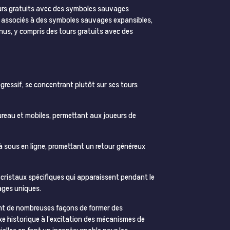
urs gratuits avec des symboles sauvages
ts associés à des symboles sauvages expansibles,
nus, y compris des tours gratuits avec des
ressif, se concentrant plutôt sur ses tours
ureau et mobiles, permettant aux joueurs de
à sous en ligne, promettant un retour généreux
 cristaux spécifiques qui apparaissent pendant le
ges uniques​​.
ant de nombreuses façons de former des
xe historique à l’excitation des mécanismes de