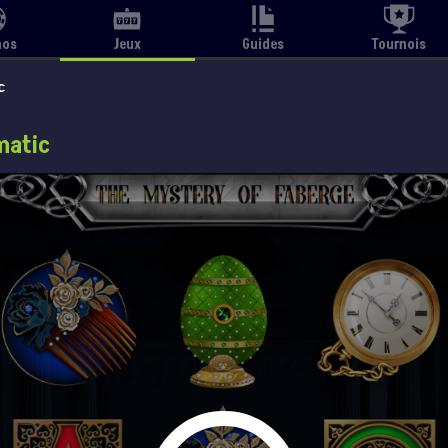
nos
Jeux
Guides
Tournois
c
matic