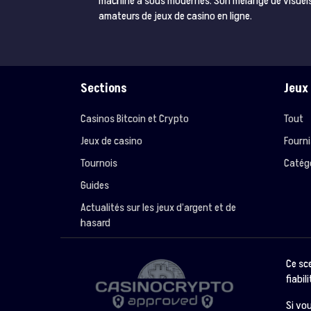
machine à sous modernes. Son mélange de visuels 
amateurs de jeux de casino en ligne.
Sections
Jeux
Casinos Bitcoin et Crypto
Tout
Jeux de casino
Fourni
Tournois
Catég
Guides
Actualités sur les jeux d’argent et de
hasard
Ce sc
fiabil
Si vo