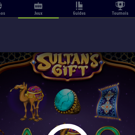
nos
Jeux
Guides
Tournois