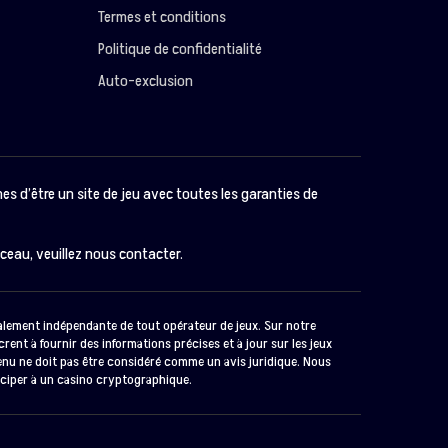
Termes et conditions
Politique de confidentialité
Auto-exclusion
s d’être un site de jeu avec toutes les garanties de
ceau, veuillez nous contacter.
alement indépendante de tout opérateur de jeux. Sur notre
ent à fournir des informations précises et à jour sur les jeux
tenu ne doit pas être considéré comme un avis juridique. Nous
iciper à un casino cryptographique.