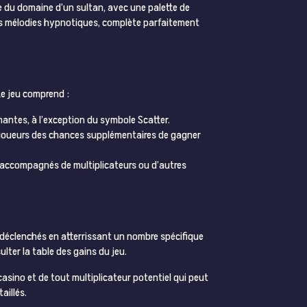
ce du domaine d’un sultan, avec une palette de
 ses mélodies hypnotiques, complète parfaitement
Le jeu comprend :
antes, à l’exception du symbole Scatter.
x joueurs des chances supplémentaires de gagner
nt accompagnés de multiplicateurs ou d’autres
 déclenchés en atterrissant un nombre spécifique
ulter la table des gains du jeu.
sino et de tout multiplicateur potentiel qui peut
aillés.