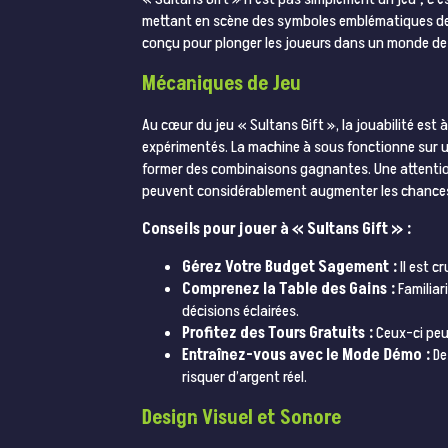
mettant en scène des symboles emblématiques de l’
conçu pour plonger les joueurs dans un monde de r
Mécaniques de Jeu
Au cœur du jeu « Sultans Gift », la jouabilité est
expérimentés. La machine à sous fonctionne sur un
former des combinaisons gagnantes. Une attention pa
peuvent considérablement augmenter les chances
Conseils pour jouer à « Sultans Gift » :
Gérez Votre Budget Sagement :
Il est c
Comprenez la Table des Gains :
Familiar
décisions éclairées.
Profitez des Tours Gratuits :
Ceux-ci peu
Entraînez-vous avec le Mode Démo :
De
risquer d’argent réel.
Design Visuel et Sonore