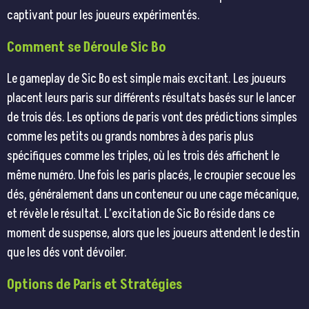
captivant pour les joueurs expérimentés.
Comment se Déroule Sic Bo
Le gameplay de Sic Bo est simple mais excitant. Les joueurs
placent leurs paris sur différents résultats basés sur le lancer
de trois dés. Les options de paris vont des prédictions simples
comme les petits ou grands nombres à des paris plus
spécifiques comme les triples, où les trois dés affichent le
même numéro. Une fois les paris placés, le croupier secoue les
dés, généralement dans un conteneur ou une cage mécanique,
et révèle le résultat. L’excitation de Sic Bo réside dans ce
moment de suspense, alors que les joueurs attendent le destin
que les dés vont dévoiler.
Options de Paris et Stratégies