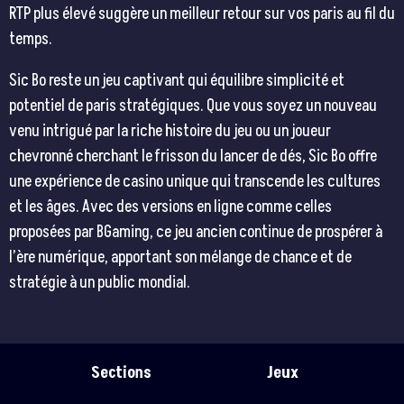
RTP plus élevé suggère un meilleur retour sur vos paris au fil du
temps.
Sic Bo reste un jeu captivant qui équilibre simplicité et
potentiel de paris stratégiques. Que vous soyez un nouveau
venu intrigué par la riche histoire du jeu ou un joueur
chevronné cherchant le frisson du lancer de dés, Sic Bo offre
une expérience de casino unique qui transcende les cultures
et les âges. Avec des versions en ligne comme celles
proposées par BGaming, ce jeu ancien continue de prospérer à
l’ère numérique, apportant son mélange de chance et de
stratégie à un public mondial.
Sections
Jeux