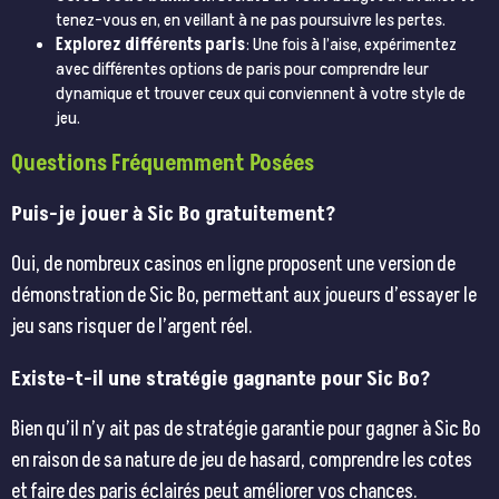
tenez-vous en, en veillant à ne pas poursuivre les pertes.
Explorez différents paris
: Une fois à l’aise, expérimentez
avec différentes options de paris pour comprendre leur
dynamique et trouver ceux qui conviennent à votre style de
jeu.
Questions Fréquemment Posées
Puis-je jouer à Sic Bo gratuitement?
Oui, de nombreux casinos en ligne proposent une version de
démonstration de Sic Bo, permettant aux joueurs d’essayer le
jeu sans risquer de l’argent réel.
Existe-t-il une stratégie gagnante pour Sic Bo?
Bien qu’il n’y ait pas de stratégie garantie pour gagner à Sic Bo
en raison de sa nature de jeu de hasard, comprendre les cotes
et faire des paris éclairés peut améliorer vos chances.