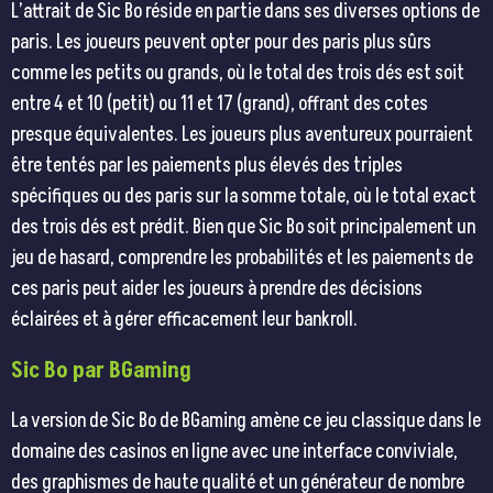
L’attrait de Sic Bo réside en partie dans ses diverses options de
paris. Les joueurs peuvent opter pour des paris plus sûrs
comme les petits ou grands, où le total des trois dés est soit
entre 4 et 10 (petit) ou 11 et 17 (grand), offrant des cotes
presque équivalentes. Les joueurs plus aventureux pourraient
être tentés par les paiements plus élevés des triples
spécifiques ou des paris sur la somme totale, où le total exact
des trois dés est prédit. Bien que Sic Bo soit principalement un
jeu de hasard, comprendre les probabilités et les paiements de
ces paris peut aider les joueurs à prendre des décisions
éclairées et à gérer efficacement leur bankroll.
Sic Bo par BGaming
La version de Sic Bo de BGaming amène ce jeu classique dans le
domaine des casinos en ligne avec une interface conviviale,
des graphismes de haute qualité et un générateur de nombre