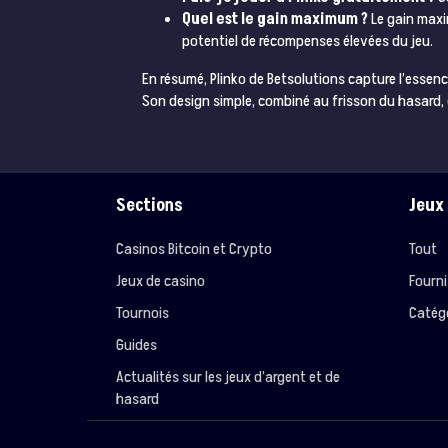
Quel est le gain maximum ?
Le gain maxim
potentiel de récompenses élevées du jeu.
En résumé, Plinko de Betsolutions capture l’essen
Son design simple, combiné au frisson du hasard, e
Sections
Jeux
Casinos Bitcoin et Crypto
Tout
Jeux de casino
Fourni
Tournois
Catég
Guides
Actualités sur les jeux d’argent et de
hasard