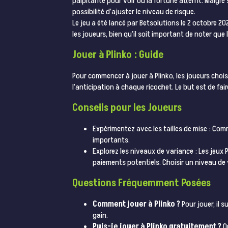
palpitante pour voir où la fortune atterrit. Malgré 
possibilité d’ajuster le niveau de risque.
Le jeu a été lancé par Betsolutions le 2 octobre 2
les joueurs, bien qu’il soit important de noter qu
Jouer à Plinko : Guide
Pour commencer à jouer à Plinko, les joueurs choisiss
l’anticipation à chaque ricochet. Le but est de fai
Conseils pour les Joueurs
Expérimentez avec les tailles de mise : Com
importants.
Explorez les niveaux de variance : Les jeux 
paiements potentiels. Choisir un niveau de 
Questions Fréquemment Posées
Comment jouer à Plinko ?
Pour jouer, il s
gain.
Puis-je jouer à Plinko gratuitement ?
Ou