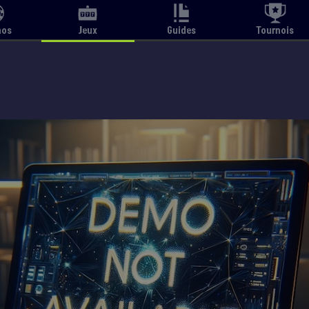
nos
Jeux
Guides
Tournois