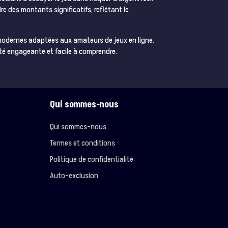
e des montants significatifs, reflétant le
s modernes adaptées aux amateurs de jeux en ligne.
ité engageante et facile à comprendre.
Qui sommes-nous
Qui sommes-nous
Termes et conditions
Politique de confidentialité
Auto-exclusion