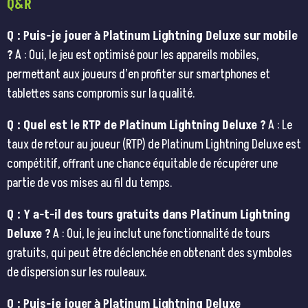
Q&R
Q : Puis-je jouer à Platinum Lightning Deluxe sur mobile
?
A : Oui, le jeu est optimisé pour les appareils mobiles,
permettant aux joueurs d’en profiter sur smartphones et
tablettes sans compromis sur la qualité.
Q : Quel est le RTP de Platinum Lightning Deluxe ?
A : Le
taux de retour au joueur (RTP) de Platinum Lightning Deluxe est
compétitif, offrant une chance équitable de récupérer une
partie de vos mises au fil du temps.
Q : Y a-t-il des tours gratuits dans Platinum Lightning
Deluxe ?
A : Oui, le jeu inclut une fonctionnalité de tours
gratuits, qui peut être déclenchée en obtenant des symboles
de dispersion sur les rouleaux.
Q : Puis-je jouer à Platinum Lightning Deluxe