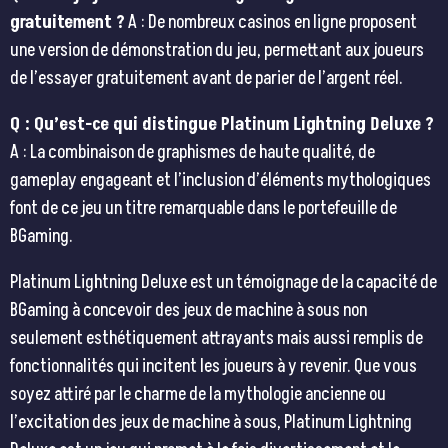
gratuitement ?
A : De nombreux casinos en ligne proposent
une version de démonstration du jeu, permettant aux joueurs
de l’essayer gratuitement avant de parier de l’argent réel.
Q : Qu’est-ce qui distingue Platinum Lightning Deluxe ?
A : La combinaison de graphismes de haute qualité, de
gameplay engageant et l’inclusion d’éléments mythologiques
font de ce jeu un titre remarquable dans le portefeuille de
BGaming.
Platinum Lightning Deluxe est un témoignage de la capacité de
BGaming à concevoir des jeux de machine à sous non
seulement esthétiquement attrayants mais aussi remplis de
fonctionnalités qui incitent les joueurs à y revenir. Que vous
soyez attiré par le charme de la mythologie ancienne ou
l’excitation des jeux de machine à sous, Platinum Lightning