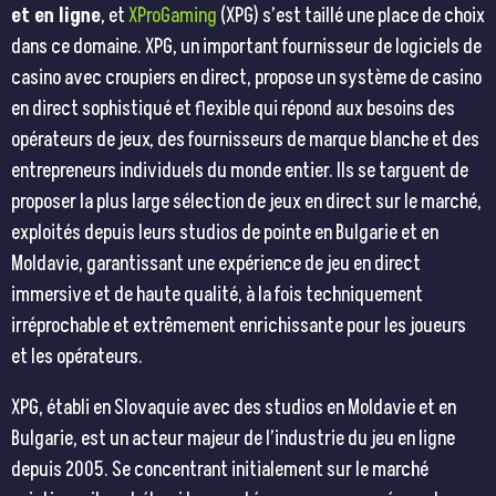
et en ligne
, et
XProGaming
(XPG) s’est taillé une place de choix
dans ce domaine. XPG, un important fournisseur de logiciels de
casino avec croupiers en direct, propose un système de casino
en direct sophistiqué et flexible qui répond aux besoins des
opérateurs de jeux, des fournisseurs de marque blanche et des
entrepreneurs individuels du monde entier. Ils se targuent de
proposer la plus large sélection de jeux en direct sur le marché,
exploités depuis leurs studios de pointe en Bulgarie et en
Moldavie, garantissant une expérience de jeu en direct
immersive et de haute qualité, à la fois techniquement
irréprochable et extrêmement enrichissante pour les joueurs
et les opérateurs​​.
XPG, établi en Slovaquie avec des studios en Moldavie et en
Bulgarie, est un acteur majeur de l’industrie du jeu en ligne
depuis 2005. Se concentrant initialement sur le marché