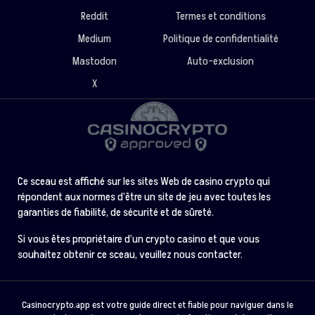
Reddit
Termes et conditions
Medium
Politique de confidentialité
Mastodon
Auto-exclusion
X
Ce sceau est affiché sur les sites Web de casino crypto qui
répondent aux normes d’être un site de jeu avec toutes les
garanties de fiabilité, de sécurité et de sûreté.
Si vous êtes propriétaire d’un crypto casino et que vous
souhaitez obtenir ce sceau, veuillez nous contacter.
Casinocrypto.app est votre guide direct et fiable pour naviguer dans le