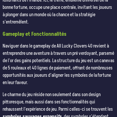
luxuriants de l’Irlande. Ici, le trèfle, emblème universel de la
bonne fortune, occupe une place centrale, invitant les joueurs
à plonger dans un monde où la chance et la stratégie
s’entremêlent.
Gameplay et Fonctionnalités
Naviguer dans le gameplay de All Lucky Clovers 40 revient à
entreprendre une aventure à travers un pré verdoyant, parsemé
de l’or des gains potentiels. La structure du jeu est un canevas
de 5 rouleaux et 40 lignes de paiement, offrant de nombreuses
opportunités aux joueurs d’aligner les symboles de la fortune
en leur faveur.
Le charme du jeu réside non seulement dans son design
pittoresque, mais aussi dans ses fonctionnalités qui
rehaussent l’expérience de jeu. Parmi celles-ci se trouvent les
symboles sauvages expansifs
, des symboles s’étendant