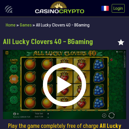
Login
Home
»
Games
»
All Lucky Clovers 40 – BGaming
All Lucky Clovers 40 – BGaming
Play the game completely free of charge
All Lucky