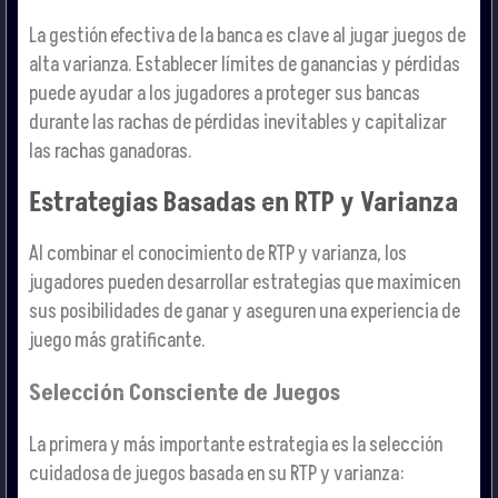
La gestión efectiva de la banca es clave al jugar juegos de
alta varianza. Establecer límites de ganancias y pérdidas
puede ayudar a los jugadores a proteger sus bancas
durante las rachas de pérdidas inevitables y capitalizar
las rachas ganadoras.
Estrategias Basadas en RTP y Varianza
Al combinar el conocimiento de RTP y varianza, los
jugadores pueden desarrollar estrategias que maximicen
sus posibilidades de ganar y aseguren una experiencia de
juego más gratificante.
Selección Consciente de Juegos
La primera y más importante estrategia es la selección
cuidadosa de juegos basada en su RTP y varianza: