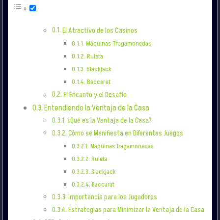
El Atractivo de los Casinos
Máquinas Tragamonedas
Ruleta
Blackjack
Baccarat
El Encanto y el Desafío
Entendiendo la Ventaja de la Casa
¿Qué es la Ventaja de la Casa?
Cómo se Manifiesta en Diferentes Juegos
Máquinas Tragamonedas
Ruleta
Blackjack
Baccarat
Importancia para los Jugadores
Estrategias para Minimizar la Ventaja de la Casa