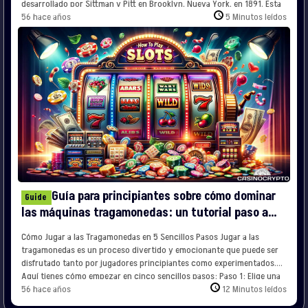
desarrollado por Sittman y Pitt en Brooklyn, Nueva York, en 1891. Esta
máquina presentaba cinco tambores con un total de 50 cartas y se
56 hace años
5 Minutos leídos
basaba […]
Guía para principiantes sobre cómo dominar
Guide
las máquinas tragamonedas: un tutorial paso a
paso
Cómo Jugar a las Tragamonedas en 5 Sencillos Pasos Jugar a las
tragamonedas es un proceso divertido y emocionante que puede ser
disfrutado tanto por jugadores principiantes como experimentados.
Aquí tienes cómo empezar en cinco sencillos pasos: Paso 1: Elige una
Tragamonedas El primer paso es elegir la tragamonedas que más te
56 hace años
12 Minutos leídos
interese. Hay una […]