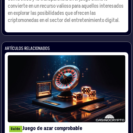
convierte en un recurso valioso para aquellos interesados
en explorar las posibilidades que ofrecen las
criptomonedas en el sector del entretenimiento digital.
ARTÍCULOS RELACIONADOS
Juego de azar comprobable
Guide