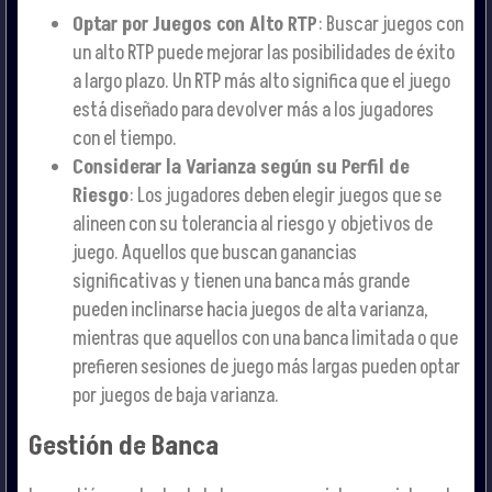
Optar por Juegos con Alto RTP
: Buscar juegos con
un alto RTP puede mejorar las posibilidades de éxito
a largo plazo. Un RTP más alto significa que el juego
está diseñado para devolver más a los jugadores
con el tiempo.
Considerar la Varianza según su Perfil de
Riesgo
: Los jugadores deben elegir juegos que se
alineen con su tolerancia al riesgo y objetivos de
juego. Aquellos que buscan ganancias
significativas y tienen una banca más grande
pueden inclinarse hacia juegos de alta varianza,
mientras que aquellos con una banca limitada o que
prefieren sesiones de juego más largas pueden optar
por juegos de baja varianza.
Gestión de Banca