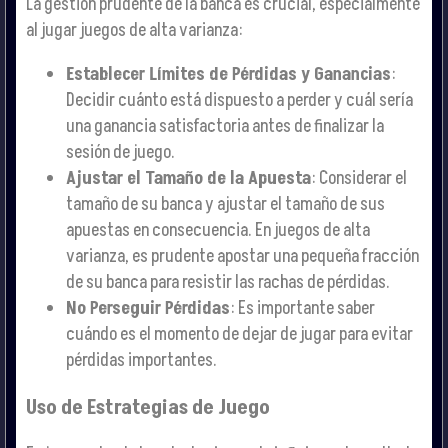
La gestión prudente de la banca es crucial, especialmente
al jugar juegos de alta varianza:
Establecer Límites de Pérdidas y Ganancias
:
Decidir cuánto está dispuesto a perder y cuál sería
una ganancia satisfactoria antes de finalizar la
sesión de juego.
Ajustar el Tamaño de la Apuesta
: Considerar el
tamaño de su banca y ajustar el tamaño de sus
apuestas en consecuencia. En juegos de alta
varianza, es prudente apostar una pequeña fracción
de su banca para resistir las rachas de pérdidas.
No Perseguir Pérdidas
: Es importante saber
cuándo es el momento de dejar de jugar para evitar
pérdidas importantes.
Uso de Estrategias de Juego