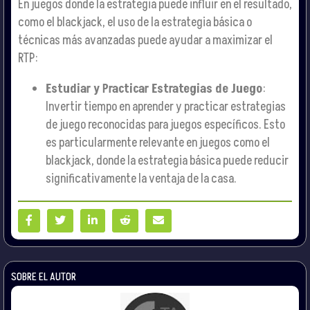
En juegos donde la estrategia puede influir en el resultado,
como el blackjack, el uso de la estrategia básica o
técnicas más avanzadas puede ayudar a maximizar el
RTP:
Estudiar y Practicar Estrategias de Juego
:
Invertir tiempo en aprender y practicar estrategias
de juego reconocidas para juegos específicos. Esto
es particularmente relevante en juegos como el
blackjack, donde la estrategia básica puede reducir
significativamente la ventaja de la casa.
SOBRE EL AUTOR