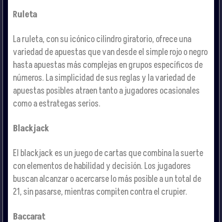
Ruleta
La ruleta, con su icónico cilindro giratorio, ofrece una
variedad de apuestas que van desde el simple rojo o negro
hasta apuestas más complejas en grupos específicos de
números. La simplicidad de sus reglas y la variedad de
apuestas posibles atraen tanto a jugadores ocasionales
como a estrategas serios.
Blackjack
El blackjack es un juego de cartas que combina la suerte
con elementos de habilidad y decisión. Los jugadores
buscan alcanzar o acercarse lo más posible a un total de
21, sin pasarse, mientras compiten contra el crupier.
Baccarat