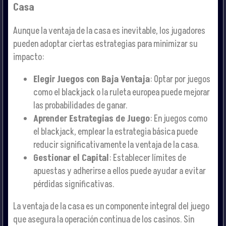
Casa
Aunque la ventaja de la casa es inevitable, los jugadores
pueden adoptar ciertas estrategias para minimizar su
impacto:
Elegir Juegos con Baja Ventaja
: Optar por juegos
como el blackjack o la ruleta europea puede mejorar
las probabilidades de ganar.
Aprender Estrategias de Juego
: En juegos como
el blackjack, emplear la estrategia básica puede
reducir significativamente la ventaja de la casa.
Gestionar el Capital
: Establecer límites de
apuestas y adherirse a ellos puede ayudar a evitar
pérdidas significativas.
La ventaja de la casa es un componente integral del juego
que asegura la operación continua de los casinos. Sin