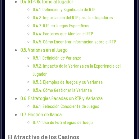
RTP: Retorno al Jugador
Definición y Significado de RTP
Importancia del RTP para los Jugadores
RTP en Juegos Específicos
Factores que Afectan el RTP
Cómo Encontrar Información sobre el RTP
Varianza en el Juego
Definición de Varianza
Impacto de la Varianza en la Experiencia del
Jugador
Ejemplos de Juegos y su Varianza
Cómo Gestionar la Varianza
Estrategias Basadas en RTP y Varianza
Selección Consciente de Juegos
Gestión de Banca
Uso de Estrategias de Juego
El Atractivo de los Casinos