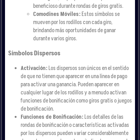
beneficioso durante rondas de giros gratis.
Comodines Móviles:
Estos símbolos se
mueven por los rodillos con cada giro,
brindando más oportunidades de ganar
durante varios giros.
Símbolos Dispersos
Activación:
Los dispersos son únicos en el sentido
de que no tienen que aparecer en una línea de pago
para activar una ganancia. Pueden aparecer en
cualquier lugar de los rodillos y a menudo activan
funciones de bonificación como giros gratis o juegos
de bonificación.
Funciones de Bonificación:
Los detalles de las
rondas de bonificación o características activadas
por los dispersos pueden variar considerablemente