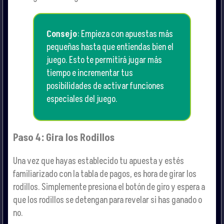
Consejo
: Empieza con apuestas más
pequeñas hasta que entiendas bien el
juego. Esto te permitirá jugar más
tiempo e incrementar tus
posibilidades de activar funciones
especiales del juego.
Paso 4: Gira los Rodillos
Una vez que hayas establecido tu apuesta y estés
familiarizado con la tabla de pagos, es hora de girar los
rodillos. Simplemente presiona el botón de giro y espera a
que los rodillos se detengan para revelar si has ganado o
no.