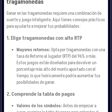
tragamonedas
Ganar en las tragamonedas requiere una combinación de
suerte y juego inteligente. Aquí tienes consejos prácticos
para ayudarte a mejorar tus probabilidades:
1. Elige tragamonedas con alto RTP
Mayores retornos:
Opta por tragamonedas con una
tasa de Retorno al Jugador (RTP) del 96% o más.
Estos juegos están diseñados para devolver un
porcentaje más alto del monto apostado con el
tiempo, lo que teóricamente podría aumentar tus
posibilidades de ganar.
2. Comprende la tabla de pagos
Valores de los símbolos:
Antes de empezar a