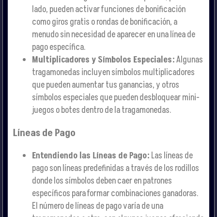
lado, pueden activar funciones de bonificación
como giros gratis o rondas de bonificación, a
menudo sin necesidad de aparecer en una línea de
pago específica.
Multiplicadores y Símbolos Especiales:
Algunas
tragamonedas incluyen símbolos multiplicadores
que pueden aumentar tus ganancias, y otros
símbolos especiales que pueden desbloquear mini-
juegos o botes dentro de la tragamonedas.
Líneas de Pago
Entendiendo las Líneas de Pago:
Las líneas de
pago son líneas predefinidas a través de los rodillos
donde los símbolos deben caer en patrones
específicos para formar combinaciones ganadoras.
El número de líneas de pago varía de una