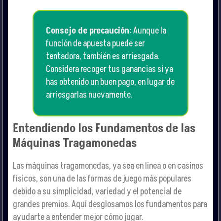
Consejo de precaución
: Aunque la
función de apuesta puede ser
tentadora, también es arriesgada.
Considera recoger tus ganancias si ya
has obtenido un buen pago, en lugar de
arriesgarlas nuevamente.
Entendiendo los Fundamentos de las
Máquinas Tragamonedas
Las máquinas tragamonedas, ya sea en línea o en casinos
físicos, son una de las formas de juego más populares
debido a su simplicidad, variedad y el potencial de
grandes premios. Aquí desglosamos los fundamentos para
ayudarte a entender mejor cómo jugar.