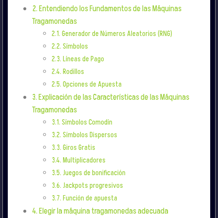
Entendiendo los Fundamentos de las Máquinas
Tragamonedas
Generador de Números Aleatorios (RNG)
Símbolos
Líneas de Pago
Rodillos
Opciones de Apuesta
Explicación de las Características de las Máquinas
Tragamonedas
Símbolos Comodín
Símbolos Dispersos
Giros Gratis
Multiplicadores
Juegos de bonificación
Jackpots progresivos
Función de apuesta
Elegir la máquina tragamonedas adecuada