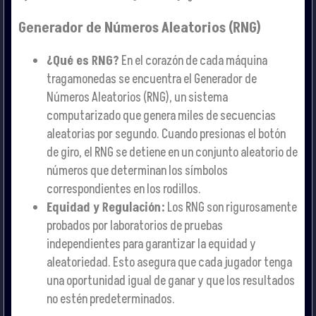
Generador de Números Aleatorios (RNG)
¿Qué es RNG?
En el corazón de cada máquina
tragamonedas se encuentra el Generador de
Números Aleatorios (RNG), un sistema
computarizado que genera miles de secuencias
aleatorias por segundo. Cuando presionas el botón
de giro, el RNG se detiene en un conjunto aleatorio de
números que determinan los símbolos
correspondientes en los rodillos.
Equidad y Regulación:
Los RNG son rigurosamente
probados por laboratorios de pruebas
independientes para garantizar la equidad y
aleatoriedad. Esto asegura que cada jugador tenga
una oportunidad igual de ganar y que los resultados
no estén predeterminados.