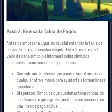
Paso 2: Revisa la Tabla de Pagos
Antes de empezar a jugar, es crucial entender la tabla de
pagos de la tragamonedas elegida. Esto te mostrará el
valor de cada símbolo e informará sobre símbolos
especiales, como comodines y dispersos.
Comodines
: Símbolos que pueden sustituir a casi
cualquier otro símbolo para ayudarte a formar líneas
ganadoras.
Dispersos
: Símbolos que pueden activar rondas de
bonificación o giros gratis, incluso si no aparecen en
una línea de pago activa.