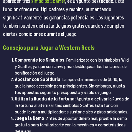
aparecen tres
símbolos Scatter
, es un punto destacado. Esta
función ofrece multiplicadores y respins, aumentando
significativamente las ganancias potenciales. Los jugadores
también pueden disfrutar de giros gratis cuando se cumplen
ciertas condiciones durante el juego.
Consejos para Jugar a Western Reels
Comprende los Símbolos
: Familiarízate con los símbolos Wild
y Scatter, ya que son clave para desbloquear las funciones de
bonificación del juego.
Apostar con Sabiduría
: La apuesta mínima es de $0.10, lo
que la hace accesible para principiantes. Sin embargo, ajusta
tus apuestas según tu presupuesto y estilo de juego.
Utiliza la Rueda de la Fortuna
: Apunta a activar la Rueda de
la Fortuna al aterrizar tres símbolos Scatter. Esta función
puede llevar a multiplicadores sustanciales y giros adicionales.
Juega la Demo
: Antes de apostar dinero real, prueba la demo
gratuita para familiarizarte con la mecánica y características
del juego.