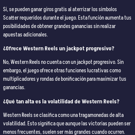
Sí, se pueden ganar giros gratis al aterrizar los símbolos
Scatter requeridos durante el juego. Esta función aumenta tus
posibilidades de obtener grandes ganancias sin realizar
apuestas adicionales.
¿Ofrece Western Reels un jackpot progresivo?
No, Western Reels no cuenta con un jackpot progresivo. Sin
embargo, el juego ofrece otras funciones lucrativas como
multiplicadores y rondas de bonificación para maximizar tus
ganancias.
¿Qué tan alta es la volatilidad de Western Reels?
Western Reels se clasifica como una tragamonedas de alta
volatilidad. Esto significa que aunque las victorias pueden ser
menos frecuentes, suelen ser más grandes cuando ocurren.