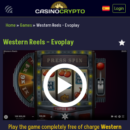
Login
Home
»
Games
»
Western Reels – Evoplay
Western Reels – Evoplay
Play the game completely free of charge
Western