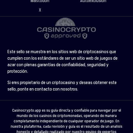
Mastodon
Autoexclusión
X
Este sello se muestra en los sitios web de criptocasinos que
cumplen con los estándares de ser un sitio web de juegos de
azar con plenas garantías de confiabilidad, seguridad y
protección.
Si eres propietario de un criptocasino y deseas obtener este
sello, ponte en contacto con nosotros.
Casinocrypto.app es su guía directa y confiable para navegar por el
mundo de los casinos de criptomonedas, operando de manera
completamente independiente de cualquier operador de juego. En
nuestra plataforma, cada revisión y guía es el resultado de un análisis
honesto y detallado realizado por nuestro equipo de expertos