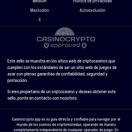
Medium
Política de privacidad
Mastodon
Autoexclusión
X
Este sello se muestra en los sitios web de criptocasinos que
cumplen con los estándares de ser un sitio web de juegos de
azar con plenas garantías de confiabilidad, seguridad y
protección.
Si eres propietario de un criptocasino y deseas obtener este
sello, ponte en contacto con nosotros.
Casinocrypto.app es su guía directa y confiable para navegar por el
mundo de los casinos de criptomonedas, operando de manera
completamente independiente de cualquier operador de juego. En